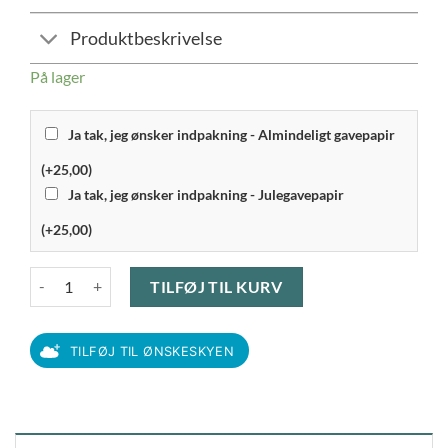
Produktbeskrivelse
På lager
Ja tak, jeg ønsker indpakning - Almindeligt gavepapir
(+25,00)
Ja tak, jeg ønsker indpakning - Julegavepapir
(+25,00)
Tefal Snack Collection - Plade nr. 11, Doughnut antal
TILFØJ TIL KURV
TILFØJ TIL ØNSKESKYEN