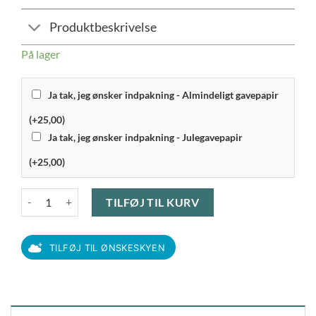
Produktbeskrivelse
På lager
Ja tak, jeg ønsker indpakning - Almindeligt gavepapir
(+25,00)
Ja tak, jeg ønsker indpakning - Julegavepapir
(+25,00)
Witt - Classic køkkenvægt sølv antal
TILFØJ TIL KURV
TILFØJ TIL ØNSKESKYEN