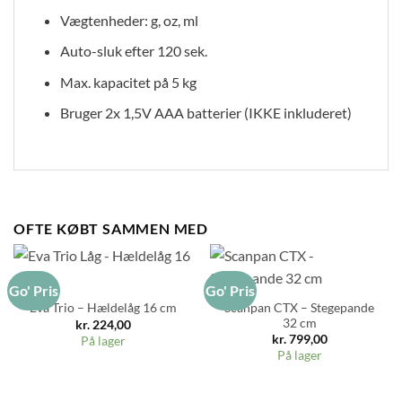
Vægtenheder: g, oz, ml
Auto-sluk efter 120 sek.
Max. kapacitet på 5 kg
Bruger 2x 1,5V AAA batterier (IKKE inkluderet)
OFTE KØBT SAMMEN MED
Go' Pris
Go' Pris
Scanpan CTX – Stegepande
Eva Trio – Hældelåg 16 cm
32 cm
kr.
224,00
kr.
799,00
På lager
På lager