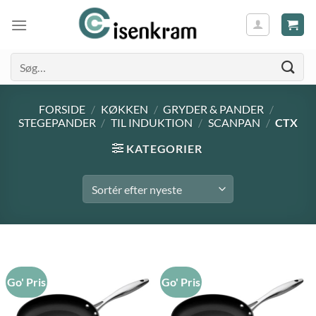
Søg
efter:
FORSIDE
/
KØKKEN
/
GRYDER & PANDER
/
STEGEPANDER
/
TIL INDUKTION
/
SCANPAN
/
CTX
KATEGORIER
Go' Pris
Go' Pris