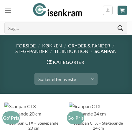
Søg
efter:
FORSIDE
/
KØKKEN
/
GRYDER & PANDER
/
STEGEPANDER
/
TIL INDUKTION
/
SCANPAN
KATEGORIER
Go' Pris
Go' Pris
Scanpan CTX – Stegepande
Scanpan CTX – Stegepande
20 cm
24 cm