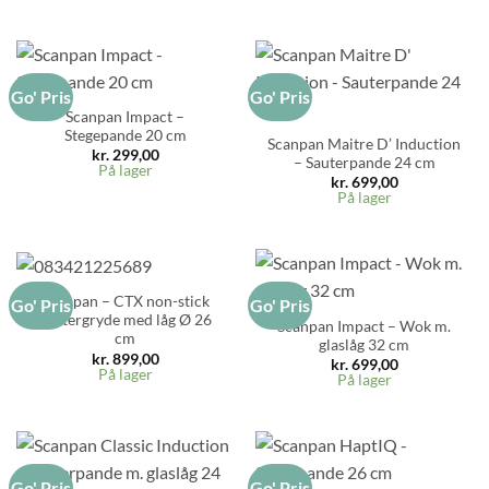
Go' Pris
Go' Pris
Scanpan Impact –
Stegepande 20 cm
Scanpan Maitre D’ Induction
kr.
299,00
– Sauterpande 24 cm
På lager
kr.
699,00
På lager
Scanpan – CTX non-stick
Go' Pris
Go' Pris
sautergryde med låg Ø 26
Scanpan Impact – Wok m.
cm
glaslåg 32 cm
kr.
899,00
kr.
699,00
På lager
På lager
Go' Pris
Go' Pris