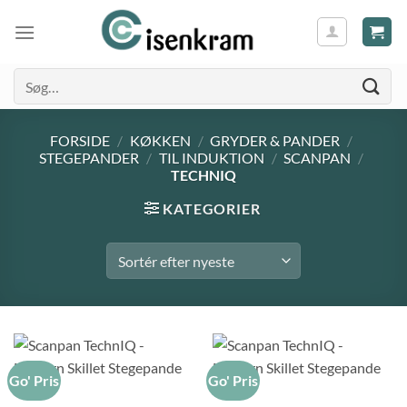
Søg
efter:
FORSIDE
/
KØKKEN
/
GRYDER & PANDER
/
STEGEPANDER
/
TIL INDUKTION
/
SCANPAN
/
TECHNIQ
KATEGORIER
Go' Pris
Go' Pris