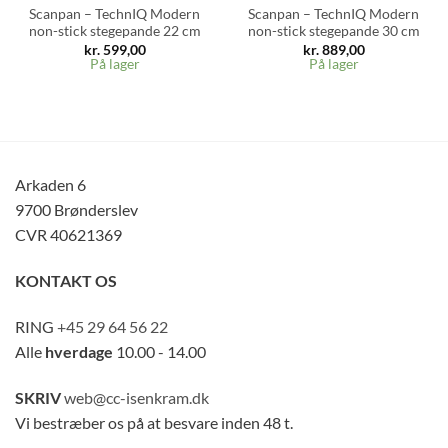
Scanpan – TechnIQ Modern
Scanpan – TechnIQ Modern
non-stick stegepande 22 cm
non-stick stegepande 30 cm
kr.
599,00
kr.
889,00
På lager
På lager
Arkaden 6
9700 Brønderslev
CVR 40621369
KONTAKT OS
RING
+45 29 64 56 22
Alle
hverdage
10.00 - 14.00
SKRIV
web@cc-isenkram.dk
Vi bestræber os på at besvare inden 48 t.