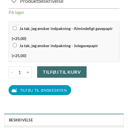
Produktbeskrivelse
På lager
Ja tak, jeg ønsker indpakning - Almindeligt gavepapir
(+25,00)
Ja tak, jeg ønsker indpakning - Julegavepapir
(+25,00)
Scanpan Classic Induction - Sauterpande m. glaslåg 28 cm antal
TILFØJ TIL KURV
TILFØJ TIL ØNSKESKYEN
BESKRIVELSE