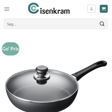
Søg
efter:
Go' Pris