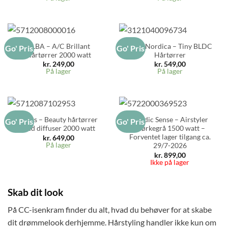
ALBA – A/C Brillant
OBH Nordica – Tiny BLDC
Go' Pris
Go' Pris
Hårtørrer 2000 watt
Hårtørrer
kr.
249,00
kr.
549,00
På lager
På lager
Hâws – Beauty hårtørrer
Nordic Sense – Airstyler
Go' Pris
Go' Pris
med diffuser 2000 watt
Mørkegrå 1500 watt –
Forventet lager tilgang ca.
kr.
649,00
På lager
29/7-2026
kr.
899,00
Ikke på lager
Skab dit look
På CC-isenkram finder du alt, hvad du behøver for at skabe
dit drømmelook derhjemme. Hårstyling handler ikke kun om