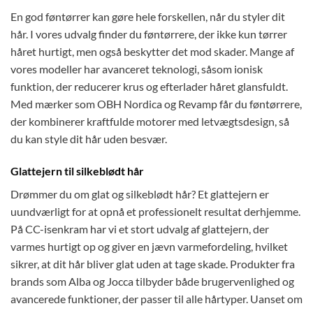
En god føntørrer kan gøre hele forskellen, når du styler dit
hår. I vores udvalg finder du føntørrere, der ikke kun tørrer
håret hurtigt, men også beskytter det mod skader. Mange af
vores modeller har avanceret teknologi, såsom ionisk
funktion, der reducerer krus og efterlader håret glansfuldt.
Med mærker som OBH Nordica og Revamp får du føntørrere,
der kombinerer kraftfulde motorer med letvægtsdesign, så
du kan style dit hår uden besvær.
Glattejern til silkeblødt hår
Drømmer du om glat og silkeblødt hår? Et glattejern er
uundværligt for at opnå et professionelt resultat derhjemme.
På CC-isenkram har vi et stort udvalg af glattejern, der
varmes hurtigt op og giver en jævn varmefordeling, hvilket
sikrer, at dit hår bliver glat uden at tage skade. Produkter fra
brands som Alba og Jocca tilbyder både brugervenlighed og
avancerede funktioner, der passer til alle hårtyper. Uanset om