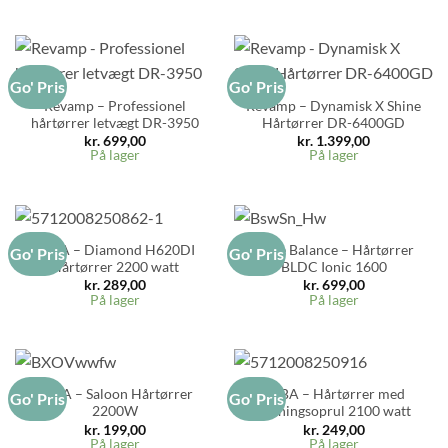
Go' Pris
Go' Pris
Revamp – Professionel
Revamp – Dynamisk X Shine
hårtørrer letvægt DR-3950
Hårtørrer DR-6400GD
kr.
699,00
kr.
1.399,00
På lager
På lager
ALBA – Diamond H620DI
Little Balance – Hårtørrer
Go' Pris
Go' Pris
Hårtørrer 2200 watt
BLDC Ionic 1600
kr.
289,00
kr.
699,00
På lager
På lager
ALBA – Saloon Hårtørrer
ALBA – Hårtørrer med
Go' Pris
Go' Pris
2200W
Ledningsoprul 2100 watt
kr.
199,00
kr.
249,00
På lager
På lager