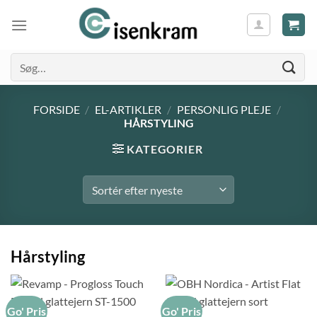
Søg
efter:
FORSIDE
/
EL-ARTIKLER
/
PERSONLIG PLEJE
/
HÅRSTYLING
KATEGORIER
Hårstyling
Go' Pris
Go' Pris