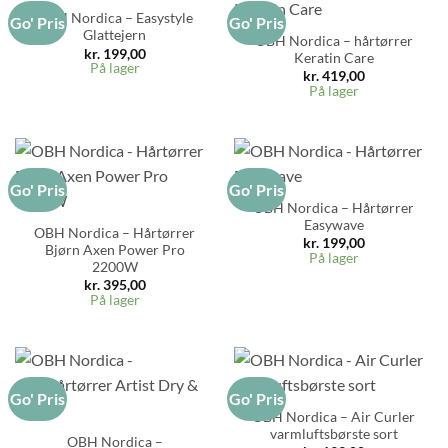
OBH Nordica – Easystyle
Go' Pris
Go' Pris
Glattejern
OBH Nordica – hårtørrer
kr.
199,00
Keratin Care
På lager
kr.
419,00
På lager
Go' Pris
Go' Pris
OBH Nordica – Hårtørrer
Easywave
OBH Nordica – Hårtørrer
kr.
199,00
Bjørn Axen Power Pro
På lager
2200W
kr.
395,00
På lager
Go' Pris
Go' Pris
OBH Nordica – Air Curler
varmluftsbørste sort
OBH Nordica –