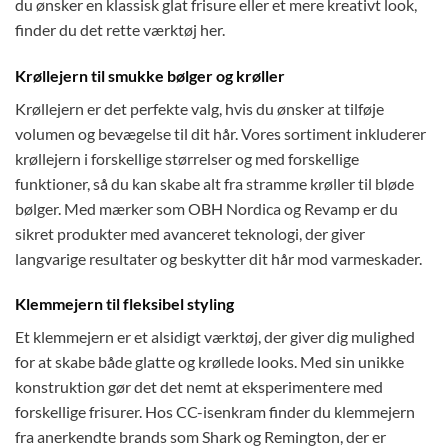
du ønsker en klassisk glat frisure eller et mere kreativt look,
finder du det rette værktøj her.
Krøllejern til smukke bølger og krøller
Krøllejern er det perfekte valg, hvis du ønsker at tilføje
volumen og bevægelse til dit hår. Vores sortiment inkluderer
krøllejern i forskellige størrelser og med forskellige
funktioner, så du kan skabe alt fra stramme krøller til bløde
bølger. Med mærker som OBH Nordica og Revamp er du
sikret produkter med avanceret teknologi, der giver
langvarige resultater og beskytter dit hår mod varmeskader.
Klemmejern til fleksibel styling
Et klemmejern er et alsidigt værktøj, der giver dig mulighed
for at skabe både glatte og krøllede looks. Med sin unikke
konstruktion gør det det nemt at eksperimentere med
forskellige frisurer. Hos CC-isenkram finder du klemmejern
fra anerkendte brands som Shark og Remington, der er