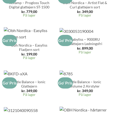
Revamp – Progloss Touch
OBH Nordica – Artist Flat &
Digital glattejern ST-1500
Curl glattejern sort
kr.
779,00
kr.
349,00
På lager
På lager
Babyliss – 9000RU
Go' Pris
Go' Pris
Glattejern Ledningsfri
Obh Nordica – Easyliss
kr.
899,00
Fladjern sort
På lager
kr.
199,00
På lager
Little Balance – Ionic
Little Balance – Ionic
Go' Pris
Go' Pris
Glattejern
Volume 2 Airstyler
kr.
349,00
kr.
349,00
På lager
På lager