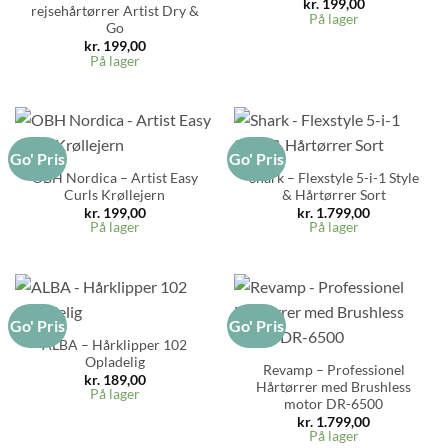
kr.
199,00
rejsehårtørrer Artist Dry &
På lager
Go
kr.
199,00
På lager
Go' Pris
Go' Pris
OBH Nordica – Artist Easy
Shark – Flexstyle 5-i-1 Style
Curls Krøllejern
& Hårtørrer Sort
kr.
199,00
kr.
1.799,00
På lager
På lager
Go' Pris
Go' Pris
ALBA – Hårklipper 102
Opladelig
Revamp – Professionel
kr.
189,00
Hårtørrer med Brushless
På lager
motor DR-6500
kr.
1.799,00
På lager