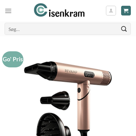
Søg
efter:
Go' Pris