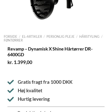
FORSIDE
/
EL-ARTIKLER
/
PERSONLIG PLEJE
/
HÅRSTYLING
/
FØNTØRRER
Revamp – Dynamisk X Shine Hårtørrer DR-
6400GD
kr.
1.399,00
Gratis fragt fra
1000
DKK
Høj kvalitet
Hurtig levering