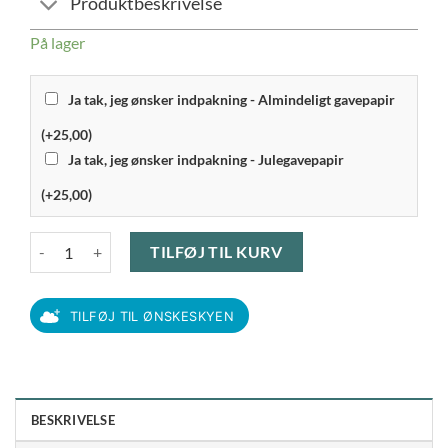
Produktbeskrivelse
På lager
Ja tak, jeg ønsker indpakning - Almindeligt gavepapir
(+25,00)
Ja tak, jeg ønsker indpakning - Julegavepapir
(+25,00)
Revamp - Dynamisk X Shine Hårtørrer DR-6400GD antal
TILFØJ TIL KURV
TILFØJ TIL ØNSKESKYEN
BESKRIVELSE