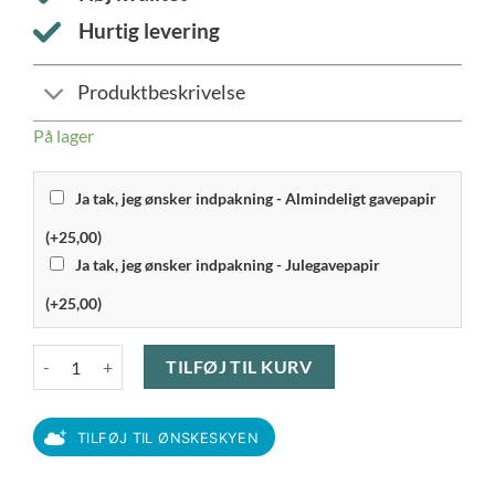
Hurtig levering
Produktbeskrivelse
På lager
Ja tak, jeg ønsker indpakning - Almindeligt gavepapir
(+25,00)
Ja tak, jeg ønsker indpakning - Julegavepapir
(+25,00)
OBH Nordica Attraxion - Næse- Øre- og Øjenbrynstrimmer m. to a
TILFØJ TIL KURV
TILFØJ TIL ØNSKESKYEN