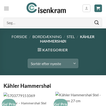
Søg
efter:
FORSIDE
/
BORDDÆKNING
/
STEL
/
KÄHLER
HAMMERSHØI
KATEGORIER
Kähler Hammershøi
Kähler – Hammershøi Stel
Go' Pris
Go' Pris