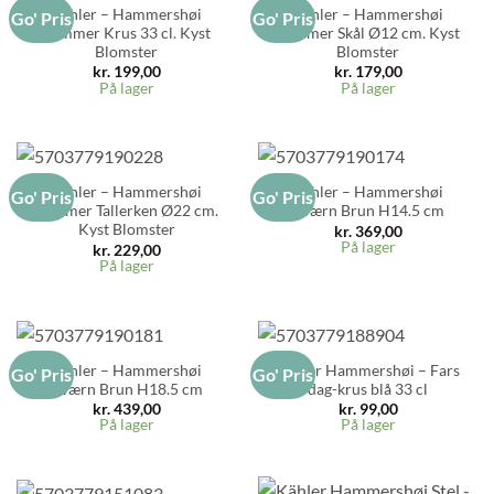
Kähler – Hammershøi
Kähler – Hammershøi
Go' Pris
Go' Pris
Sommer Krus 33 cl. Kyst
Sommer Skål Ø12 cm. Kyst
Blomster
Blomster
kr.
199,00
kr.
179,00
På lager
På lager
Kähler – Hammershøi
Kähler – Hammershøi
Go' Pris
Go' Pris
Sommer Tallerken Ø22 cm.
Kværn Brun H14.5 cm
Kyst Blomster
kr.
369,00
På lager
kr.
229,00
På lager
Kähler – Hammershøi
Kähler Hammershøi – Fars
Go' Pris
Go' Pris
Kværn Brun H18.5 cm
dag-krus blå 33 cl
kr.
439,00
kr.
99,00
På lager
På lager