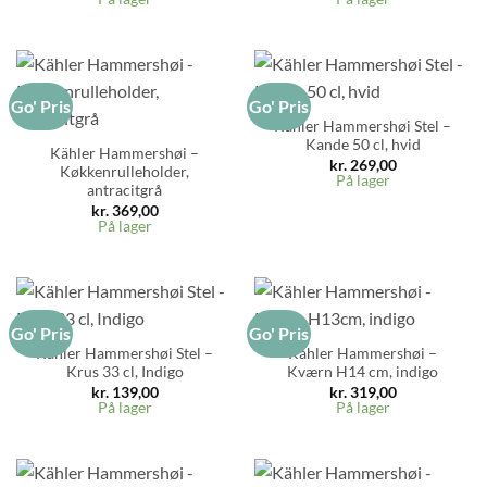
Go' Pris
Go' Pris
Kähler Hammershøi Stel –
Kande 50 cl, hvid
Kähler Hammershøi –
kr.
269,00
Køkkenrulleholder,
På lager
antracitgrå
kr.
369,00
På lager
Go' Pris
Go' Pris
Kähler Hammershøi Stel –
Kähler Hammershøi –
Krus 33 cl, Indigo
Kværn H14 cm, indigo
kr.
139,00
kr.
319,00
På lager
På lager