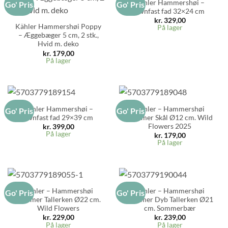
Kähler Hammershøi –
Go' Pris
Go' Pris
Ovnfast fad 32×24 cm
kr.
329,00
Kähler Hammershøi Poppy
På lager
– Æggebæger 5 cm, 2 stk.,
Hvid m. deko
kr.
179,00
På lager
Kähler Hammershøi –
Kähler – Hammershøi
Go' Pris
Go' Pris
Ovnfast fad 29×39 cm
Sommer Skål Ø12 cm. Wild
Flowers 2025
kr.
399,00
På lager
kr.
179,00
På lager
Kähler – Hammershøi
Kähler – Hammershøi
Go' Pris
Go' Pris
Sommer Tallerken Ø22 cm.
Sommer Dyb Tallerken Ø21
Wild Flowers
cm. Sommerbær
kr.
229,00
kr.
239,00
På lager
På lager