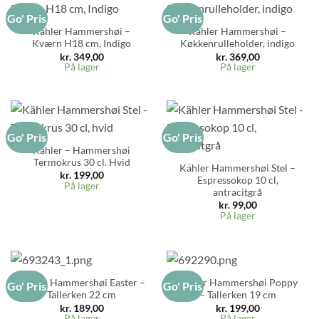
Go' Pris
Go' Pris
Kähler Hammershøi –
Kähler Hammershøi –
Kværn H18 cm, Indigo
Køkkenrulleholder, indigo
kr.
349,00
kr.
369,00
På lager
På lager
Go' Pris
Go' Pris
Kähler – Hammershøi
Termokrus 30 cl. Hvid
Kähler Hammershøi Stel –
kr.
199,00
Espressokop 10 cl,
På lager
antracitgrå
kr.
99,00
På lager
Kähler Hammershøi Easter –
Kähler Hammershøi Poppy
Go' Pris
Go' Pris
Tallerken 22 cm
– Tallerken 19 cm
kr.
189,00
kr.
199,00
På lager
På lager