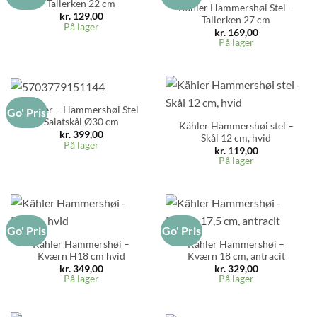
Tallerken 22 cm
Kähler Hammershøi Stel –
kr.
129,00
Tallerken 27 cm
På lager
kr.
169,00
På lager
Kähler – Hammershøi Stel
Go' Pris
Salatskål Ø30 cm
Kähler Hammershøi stel –
kr.
399,00
Skål 12 cm, hvid
På lager
kr.
119,00
På lager
Go' Pris
Go' Pris
Kähler Hammershøi –
Kähler Hammershøi –
Kværn H18 cm hvid
Kværn 18 cm, antracit
kr.
349,00
kr.
329,00
På lager
På lager