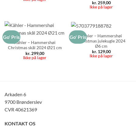
kr.
259,00
Ikke på lager
Kähler – Hammershøi
Go' Pris
Go' Pris
Christmas julekugle 2024
Kähler – Hammershøi
Ø6 cm
Christmas skål 2024 Ø21 cm
kr.
129,00
kr.
299,00
Ikke på lager
Ikke på lager
Arkaden 6
9700 Brønderslev
CVR 40621369
KONTAKT OS