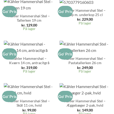
Kähler Hammershøi Stel –
Go' Pris
Go' Pris
Kop m. underkop 25 cl
Kähler Hammershøi Stel –
kr.
229,00
Tallerken 19 cm
På lager
kr.
129,00
På lager
Go' Pris
Go' Pris
Kähler Hammershøi –
Kähler Hammershøi Stel –
Kværn 14 cm, antracitgrå
Pastatallerken 26 cm
kr.
319,00
kr.
249,00
På lager
På lager
Go' Pris
Go' Pris
Kähler Hammershøi Stel –
Kähler Hammershøi Stel –
Skål 11 cm, hvid
Æggebæger 2-pak, hvid
kr.
99,00
kr.
149,00
På lager
På lager