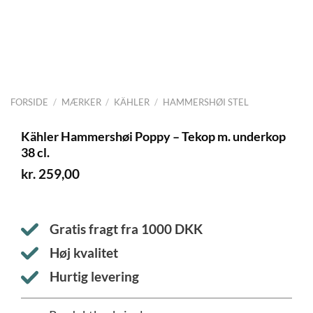
FORSIDE
/
MÆRKER
/
KÄHLER
/
HAMMERSHØI STEL
Kähler Hammershøi Poppy – Tekop m. underkop
38 cl.
kr.
259,00
Gratis fragt fra
1000
DKK
Høj kvalitet
Hurtig levering