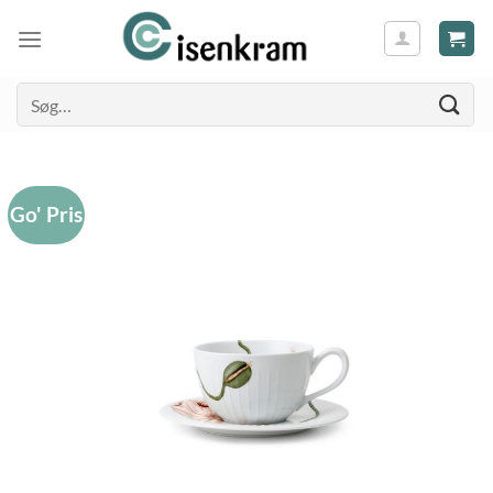
Søg
efter:
Go' Pris