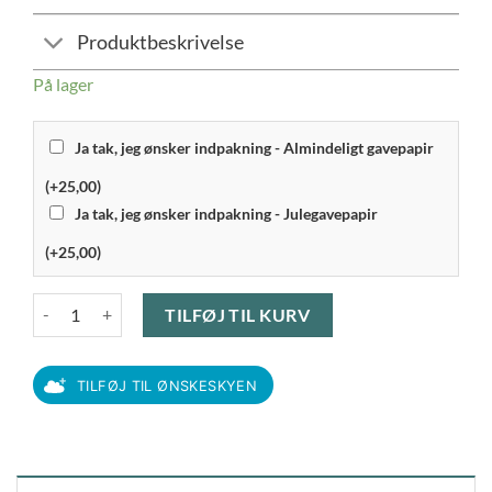
Produktbeskrivelse
På lager
Ja tak, jeg ønsker indpakning - Almindeligt gavepapir
(+25,00)
Ja tak, jeg ønsker indpakning - Julegavepapir
(+25,00)
Rosendahl - Grand Cru Soft Tallerken 27 cm antal
TILFØJ TIL KURV
TILFØJ TIL ØNSKESKYEN