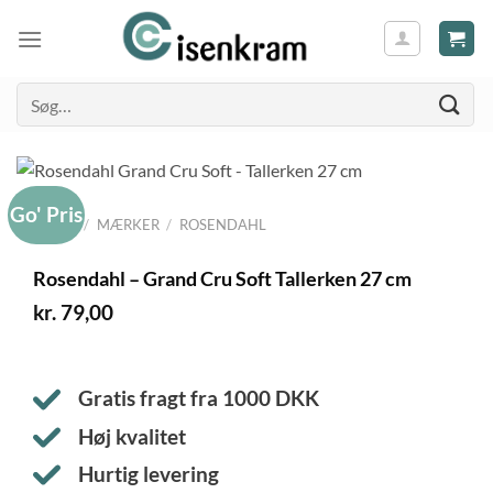
Søg
efter:
Go' Pris
FORSIDE
/
MÆRKER
/
ROSENDAHL
Rosendahl – Grand Cru Soft Tallerken 27 cm
kr.
79,00
Gratis fragt fra
1000
DKK
Høj kvalitet
Hurtig levering