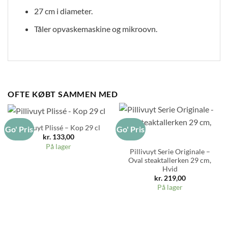
27 cm i diameter.
Tåler opvaskemaskine og mikroovn.
OFTE KØBT SAMMEN MED
Pillivuyt Plissé – Kop 29 cl
Go' Pris
Go' Pris
kr.
133,00
På lager
Pillivuyt Serie Originale –
Oval steaktallerken 29 cm,
Hvid
kr.
219,00
På lager