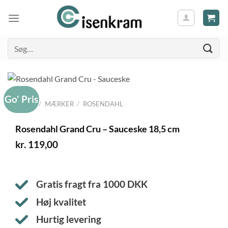
Søg
efter:
Go' Pris
FORSIDE
/
MÆRKER
/
ROSENDAHL
Rosendahl Grand Cru – Sauceske 18,5 cm
kr.
119,00
Gratis fragt fra
1000
DKK
Høj kvalitet
Hurtig levering