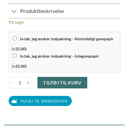
Produktbeskrivelse
På lager
Ja tak, jeg ønsker indpakning - Almindeligt gavepapir
(+25,00)
Ja tak, jeg ønsker indpakning - Julegavepapir
(+25,00)
Rosendahl Grand Cru - Sauceske 18,5 cm antal
TILFØJ TIL KURV
TILFØJ TIL ØNSKESKYEN