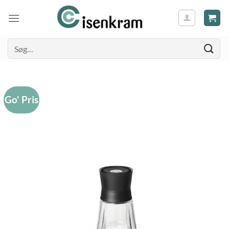
Søg
efter:
Go' Pris