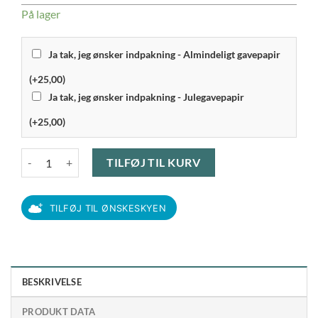
På lager
Ja tak, jeg ønsker indpakning - Almindeligt gavepapir
(+25,00)
Ja tak, jeg ønsker indpakning - Julegavepapir
(+25,00)
Rosendahl Grand Cru - Dressingshaker 25 cl antal
TILFØJ TIL KURV
TILFØJ TIL ØNSKESKYEN
BESKRIVELSE
PRODUKT DATA