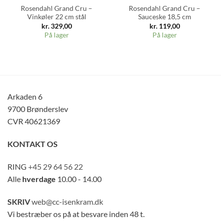
Rosendahl Grand Cru –
Rosendahl Grand Cru –
Vinkøler 22 cm stål
Sauceske 18,5 cm
kr.
329,00
kr.
119,00
På lager
På lager
Arkaden 6
9700 Brønderslev
CVR 40621369
KONTAKT OS
RING
+45 29 64 56 22
Alle
hverdage
10.00 - 14.00
SKRIV
web@cc-isenkram.dk
Vi bestræber os på at besvare inden 48 t.