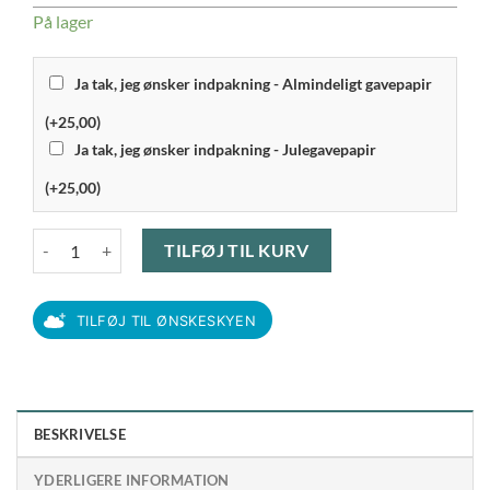
På lager
Ja tak, jeg ønsker indpakning - Almindeligt gavepapir
(+25,00)
Ja tak, jeg ønsker indpakning - Julegavepapir
(+25,00)
Rosendahl Grand Cru - Isasietter 16 cm 4-pak antal
TILFØJ TIL KURV
TILFØJ TIL ØNSKESKYEN
BESKRIVELSE
YDERLIGERE INFORMATION