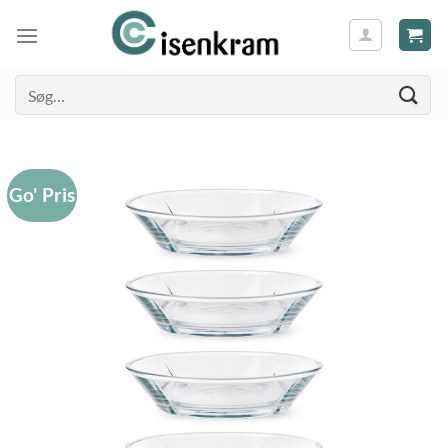
Søg
efter:
Go' Pris