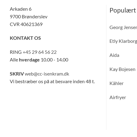
Arkaden 6
Populært
9700 Brønderslev
CVR 40621369
Georg Jense
KONTAKT OS
Etly Klarbor
RING
+45 29 64 56 22
Aida
Alle
hverdage
10.00 - 14.00
Kay Bojesen
SKRIV
web@cc-isenkram.dk
Vi bestræber os på at besvare inden 48 t.
Kähler
Airfryer