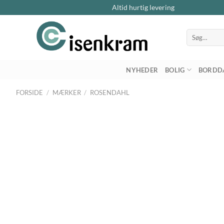
Altid hurtig levering
Søg
efter:
NYHEDER
BOLIG
BORDD
FORSIDE
/
MÆRKER
/
ROSENDAHL