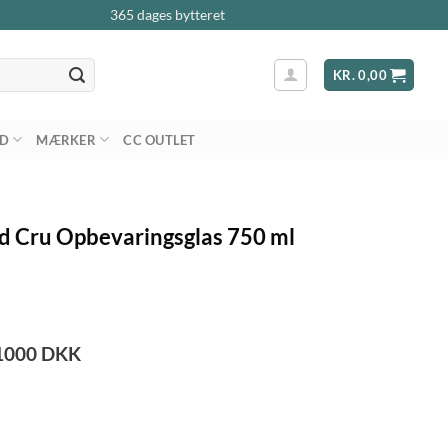
365 dages bytteret
KR.
0,00
AD
MÆRKER
CC OUTLET
d Cru Opbevaringsglas 750 ml
1000
DKK