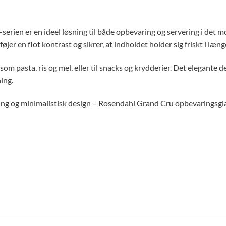
erien er en ideel løsning til både opbevaring og servering i det m
jer en flot kontrast og sikrer, at indholdet holder sig friskt i læng
om pasta, ris og mel, eller til snacks og krydderier. Det elegante de
ing.
ing og minimalistisk design – Rosendahl Grand Cru opbevaringsgla