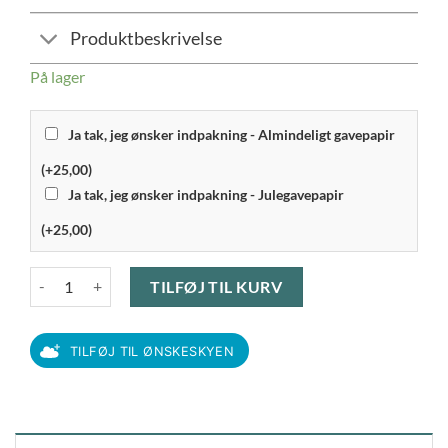
Produktbeskrivelse
På lager
Ja tak, jeg ønsker indpakning - Almindeligt gavepapir
(+25,00)
Ja tak, jeg ønsker indpakning - Julegavepapir
(+25,00)
Stelton Classic - Kapselåbner antal
TILFØJ TIL KURV
TILFØJ TIL ØNSKESKYEN