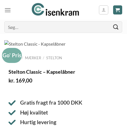
Søg
efter:
Go' Pris
FORSIDE
/
MÆRKER
/
STELTON
Stelton Classic – Kapselåbner
kr.
169,00
Gratis fragt fra
1000
DKK
Høj kvalitet
Hurtig levering