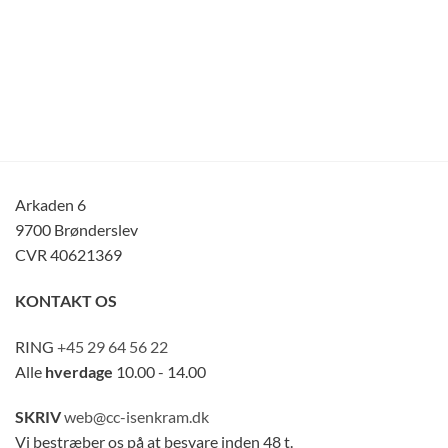
Arkaden 6
9700 Brønderslev
CVR 40621369
KONTAKT OS
RING
+45 29 64 56 22
Alle
hverdage
10.00 - 14.00
SKRIV
web@cc-isenkram.dk
Vi bestræber os på at besvare inden 48 t.