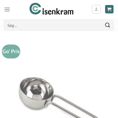
Søg
efter:
Go' Pris