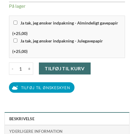
På lager
Ja tak, jeg ønsker indpakning - Almindeligt gavepapir
(+25,00)
Ja tak, jeg ønsker indpakning - Julegavepapir
(+25,00)
Funktion - Kaffemåleske 15 ml, stål antal
TILFØJ TIL KURV
TILFØJ TIL ØNSKESKYEN
BESKRIVELSE
YDERLIGERE INFORMATION