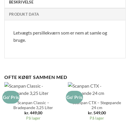
BESKRIVELSE
PRODUKT DATA
Letvægts persillekværn som er nem at samle og
bruge.
OFTE KØBT SAMMEN MED
Go' Pris
Go' Pris
Scanpan Classic –
Scanpan CTX – Stegepande
Bradepande 3,25 Liter
24 cm
kr.
449,00
kr.
549,00
På lager
På lager