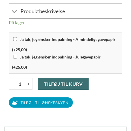
Produktbeskrivelse
På lager
Ja tak, jeg ønsker indpakning - Almindeligt gavepapir
(+25,00)
Ja tak, jeg ønsker indpakning - Julegavepapir
(+25,00)
Funktion - Persillekværn antal
TILFØJ TIL KURV
TILFØJ TIL ØNSKESKYEN