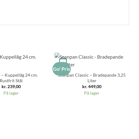
+
Go' Pris
o – Kuppellåg 24 cm.
Scanpan Classic – Bradepande 3,25
Rustfrit Stål
Liter
kr.
239,00
kr.
449,00
På lager
På lager