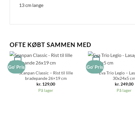
13 cm lange
OFTE KØBT SAMMEN MED
+
+
Go' Pris
Go' Pris
Scanpan Classic – Rist til lille
Eva Trio Legio – La
bradepande 26×19 cm
30x24x5 c
kr.
129,00
kr.
249,00
På lager
På lager