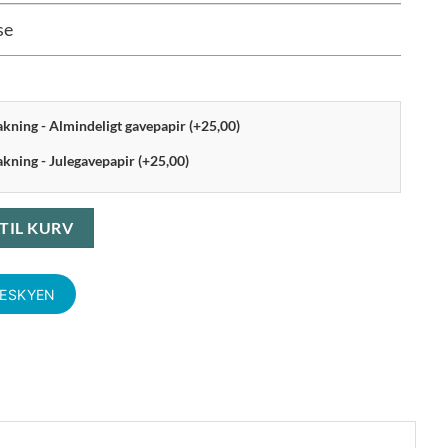
se
pakning - Almindeligt gavepapir (+25,00)
akning - Julegavepapir (+25,00)
 13 cm antal
 TIL KURV
KESKYEN