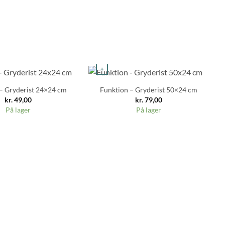
+
– Gryderist 24×24 cm
Funktion – Gryderist 50×24 cm
Go
kr.
49,00
kr.
79,00
På lager
På lager