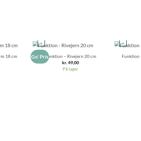
+
+
orm 18 cm
Funktion – Rivejern 20 cm
Funktion 
Go' Pris
kr.
49,00
På lager