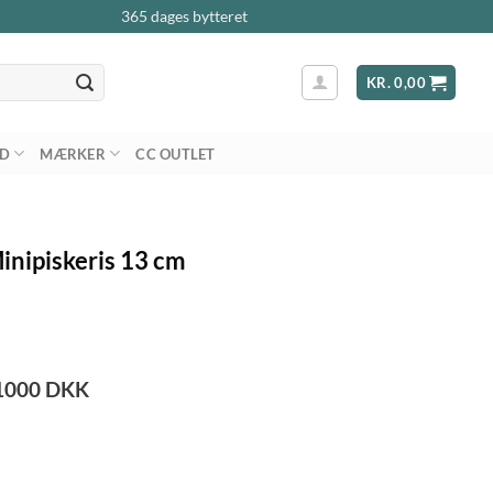
365 dages bytteret
KR.
0,00
AD
MÆRKER
CC OUTLET
inipiskeris 13 cm
1000
DKK