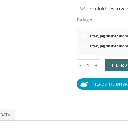
Produktbeskrivel
På lager
Ja tak, jeg ønsker ind
Ja tak, jeg ønsker indp
Funktion - 2 stk Minipiskeris
TILFØJ
TILFØJ TIL ØNS
 DATA