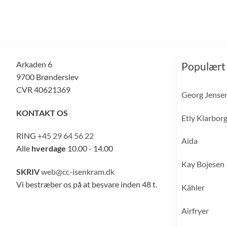
Arkaden 6
Populært
9700 Brønderslev
CVR 40621369
Georg Jense
KONTAKT OS
Etly Klarbor
RING
+45 29 64 56 22
Aida
Alle
hverdage
10.00 - 14.00
Kay Bojesen
SKRIV
web@cc-isenkram.dk
Vi bestræber os på at besvare inden 48 t.
Kähler
Airfryer