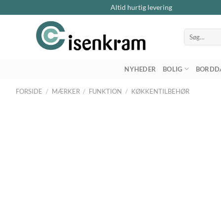
Altid hurtig levering
Søg
efter:
NYHEDER
BOLIG
BORDD
FORSIDE
/
MÆRKER
/
FUNKTION
/
KØKKENTILBEHØR