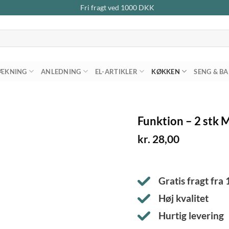
Fri fragt ved
1000
DKK
ÆKNING
ANLEDNING
EL-ARTIKLER
KØKKEN
SENG & B
Funktion – 2 stk M
kr.
28,00
Gratis fragt fra
Høj kvalitet
Hurtig levering