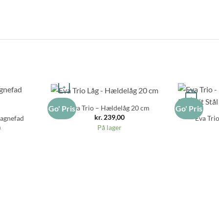
+
+
Eva Trio – Hældelåg 20 cm
Go' Pris
Go' Pris
kr.
239,00
sagnefad
Eva Tri
m
På lager