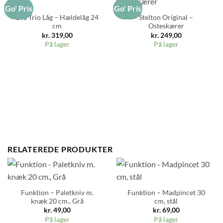
Go' Pris
Go' Pris
Eva Trio Låg – Hældelåg 24
Stelton Original –
cm
Osteskærer
kr.
319,00
kr.
249,00
På lager
På lager
RELATEREDE PRODUKTER
Funktion – Paletkniv m.
Funktion – Madpincet 30
knæk 20 cm., Grå
cm, stål
kr.
49,00
kr.
69,00
På lager
På lager