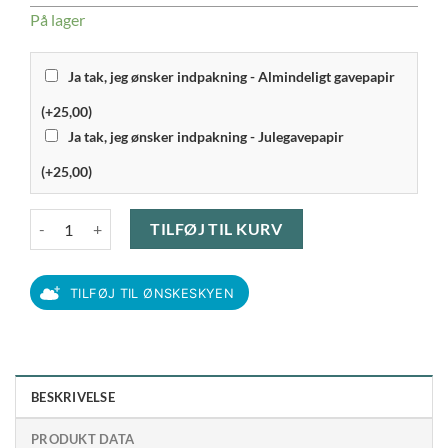
På lager
Ja tak, jeg ønsker indpakning - Almindeligt gavepapir
(+25,00)
Ja tak, jeg ønsker indpakning - Julegavepapir
(+25,00)
Funktion - Paletkniv 20 cm., Grå antal
TILFØJ TIL KURV
TILFØJ TIL ØNSKESKYEN
BESKRIVELSE
PRODUKT DATA