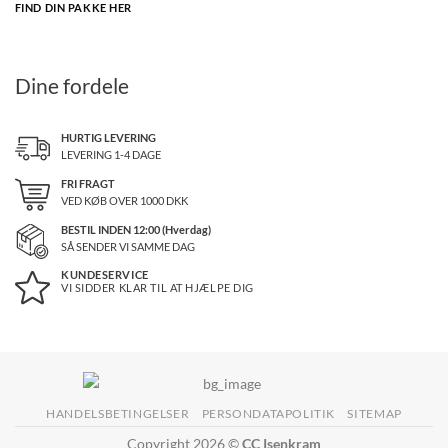
FIND DIN PAKKE HER
Dine fordele
HURTIG LEVERING
LEVERING 1-4 DAGE
FRI FRAGT
VED KØB OVER
1000
DKK
BESTIL INDEN 12:00 (Hverdag)
SÅ SENDER VI SAMME DAG
KUNDESERVICE
VI SIDDER KLAR TIL AT HJÆLPE DIG
HANDELSBETINGELSER
PERSONDATAPOLITIK
SITEMAP
Copyright 2026 ©
CC Isenkram