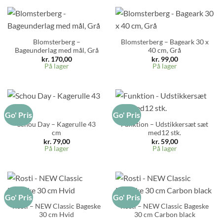
Blomsterberg –
Blomsterberg – Bageark 30 x
Bageunderlag med mål, Grå
40 cm, Grå
kr.
170,00
kr.
99,00
På lager
På lager
Go' Pris
Go' Pris
Schou Day – Kagerulle 43
Funktion – Udstikkersæt sæt
cm
med12 stk.
kr.
79,00
kr.
59,00
På lager
På lager
Go' Pris
Go' Pris
Rosti – NEW Classic Bageske
Rosti – NEW Classic Bageske
30 cm Hvid
30 cm Carbon black