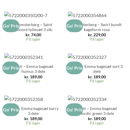
Blomsterberg – Saint
Blomsterberg – Swirl bundt
Go' Pris
Go' Pris
Honoré tyllesæt 3 stk.
kageform rosa
kr.
74,00
kr.
229,00
På lager
På lager
Rosti – Emma bagesæt
Rosti – Emma bagesæt sort 3
Go' Pris
Go' Pris
humus 3 dele
dele
kr.
189,00
kr.
189,00
På lager
På lager
Rosti – Emma bagesæt karry
Rosti – Emma bagesæt
Go' Pris
Go' Pris
3 dele
nordic green 3 dele
kr.
189,00
kr.
189,00
På lager
På lager