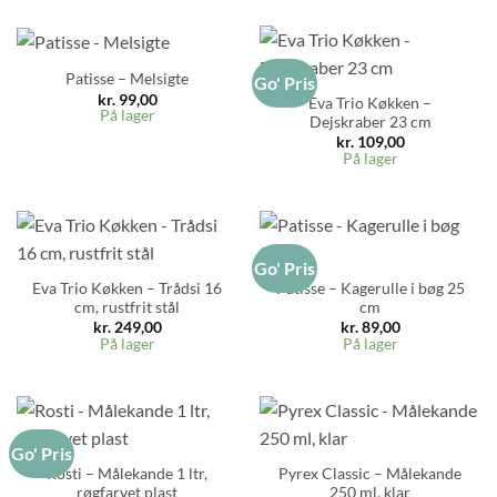
Patisse – Melsigte
Go' Pris
kr.
99,00
Eva Trio Køkken –
På lager
Dejskraber 23 cm
kr.
109,00
På lager
Go' Pris
Eva Trio Køkken – Trådsi 16
Patisse – Kagerulle i bøg 25
cm, rustfrit stål
cm
kr.
249,00
kr.
89,00
På lager
På lager
Go' Pris
Rosti – Målekande 1 ltr,
Pyrex Classic – Målekande
røgfarvet plast
250 ml, klar