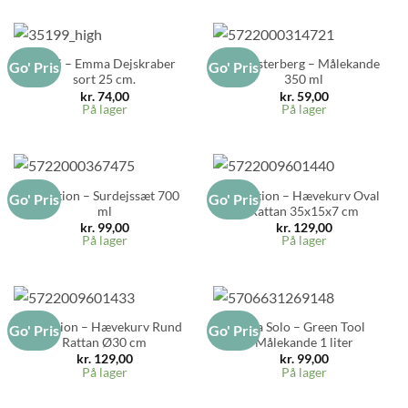
Rosti – Emma Dejskraber
Blomsterberg – Målekande
Go' Pris
Go' Pris
sort 25 cm.
350 ml
kr.
74,00
kr.
59,00
På lager
På lager
Funktion – Surdejssæt 700
Funktion – Hævekurv Oval
Go' Pris
Go' Pris
ml
Rattan 35x15x7 cm
kr.
99,00
kr.
129,00
På lager
På lager
Funktion – Hævekurv Rund
Eva Solo – Green Tool
Go' Pris
Go' Pris
Rattan Ø30 cm
Målekande 1 liter
kr.
129,00
kr.
99,00
På lager
På lager