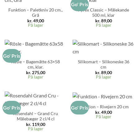
Go' Pris
Funktion – Paletkniv 20 cm.,
Pyrex Classic – Målekande
Grå
500 ml, klar
kr.
49,00
kr.
89,00
På lager
På lager
Go' Pris
Rösle – Bagemåtte 63×58
Silikomart – Silikoneske 36
cm, klar.
cm
kr.
275,00
kr.
89,00
På lager
På lager
Funktion – Rivejern 20 cm
Go' Pris
Go' Pris
kr.
49,00
Rosendahl – Grand Cru
På lager
Målebæger 2 cl/4 cl
kr.
119,00
På lager