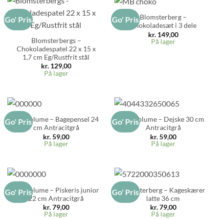
Blomsterberg –
Go' Pris
Go' Pris
Chokoladesæt i 3 dele
kr.
149,00
Blomsterbergs –
På lager
Chokoladespatel 22 x 15 x
1,7 cm Eg/Rustfrit stål
kr.
129,00
På lager
Kochblume – Bagepensel 24
Kochblume – Dejske 30 cm
Go' Pris
Go' Pris
cm Antracitgrå
Antracitgrå
kr.
59,00
kr.
59,00
På lager
På lager
Kochblume – Piskeris junior
Blomsterberg – Kageskærer
Go' Pris
Go' Pris
22 cm Antracitgrå
latte 36 cm
kr.
79,00
kr.
79,00
På lager
På lager