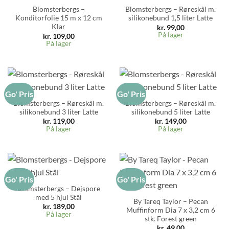
Blomsterbergs –
Blomsterbergs – Røreskål m.
Konditorfolie 15 m x 12 cm
silikonebund 1,5 liter Latte
Klar
kr.
99,00
På lager
kr.
109,00
På lager
Go' Pris
Go' Pris
Blomsterbergs – Røreskål m.
Blomsterbergs – Røreskål m.
silikonebund 3 liter Latte
silikonebund 5 liter Latte
kr.
119,00
kr.
149,00
På lager
På lager
Go' Pris
Go' Pris
Blomsterbergs – Dejspore
med 5 hjul Stål
By Tareq Taylor – Pecan
kr.
189,00
Muffinform Dia 7 x 3,2 cm 6
På lager
stk. Forest green
kr.
49,00