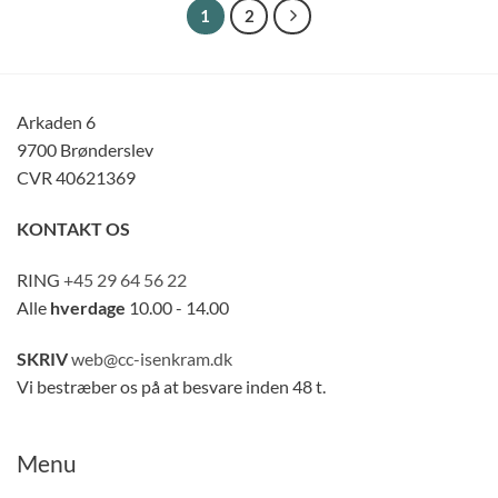
1
2
Arkaden 6
9700 Brønderslev
CVR 40621369
KONTAKT OS
RING
+45 29 64 56 22
Alle
hverdage
10.00 - 14.00
SKRIV
web@cc-isenkram.dk
Vi bestræber os på at besvare inden 48 t.
Menu