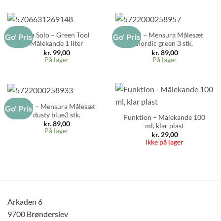
Eva Solo – Green Tool
Rosti – Mensura Målesæt
Go' Pris
Go' Pris
Målekande 1 liter
nordic green 3 stk.
kr.
99,00
kr.
89,00
På lager
På lager
Rosti – Mensura Målesæt
Go' Pris
dusty blue3 stk.
Funktion – Målekande 100
kr.
89,00
ml, klar plast
På lager
kr.
29,00
Ikke på lager
Arkaden 6
9700 Brønderslev