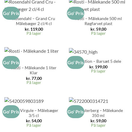
Go' Pris
Go' Pris
Rosendahl – Grand Cru
Rosti – Målekande 500 ml
Målebæger 2 cl/4 cl
Røgfarvet plast
kr.
119,00
kr.
59,00
På lager
På lager
Funktion – Barsæt 5 dele
Go' Pris
Go' Pris
kr.
199,00
Rosti – Målekande 1 liter
På lager
Klar
kr.
77,00
På lager
Point Virgule – Målebæger
Blomsterberg – Målekande
Go' Pris
Go' Pris
3/5 cl
350 ml
kr.
54,00
kr.
59,00
På lager
På lager