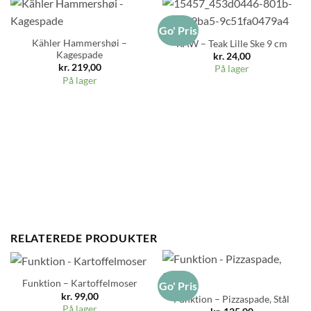
Go' Pris
Kähler Hammershøi –
RAW – Teak Lille Ske 9 cm
Kagespade
kr.
24,00
kr.
219,00
På lager
På lager
RELATEREDE PRODUKTER
Funktion – Kartoffelmoser
Go' Pris
kr.
99,00
Funktion – Pizzaspade, Stål
På lager