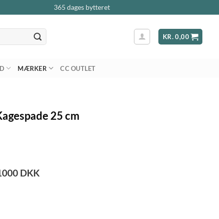
365 dages bytteret
KR.
0,00
AD
MÆRKER
CC OUTLET
 Kagespade 25 cm
1000
DKK