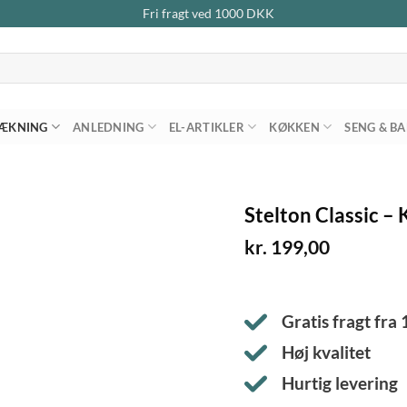
Fri fragt ved
1000
DKK
ÆKNING
ANLEDNING
EL-ARTIKLER
KØKKEN
SENG & B
Stelton Classic –
kr.
199,00
Gratis fragt fra
Høj kvalitet
Hurtig levering