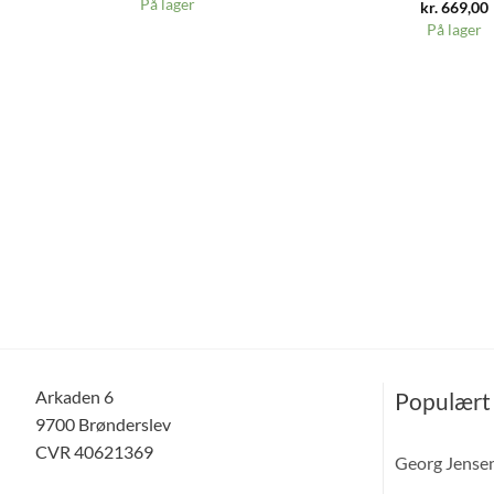
På lager
kr.
669,00
På lager
Arkaden 6
Populært
9700 Brønderslev
CVR 40621369
Georg Jense