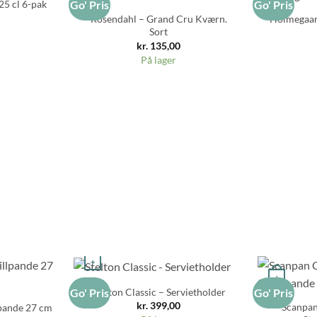
25 cl 6-pak
Go' Pris
Go' Pris
Rosendahl – Grand Cru Kværn.
Holmegaard
Sort
kr.
135,00
På lager
+
+
Stelton Classic – Servietholder
Go' Pris
Go' Pris
kr.
399,00
Scanpan
lpande 27 cm