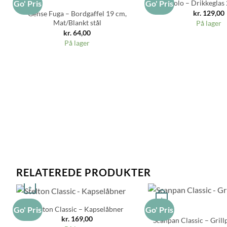
Eva Solo – Drikkeglas 
Go' Pris
Go' Pris
kr.
129,00
Gense Fuga – Bordgaffel 19 cm,
Mat/Blankt stål
På lager
kr.
64,00
På lager
RELATEREDE PRODUKTER
+
+
Stelton Classic – Kapselåbner
Go' Pris
Go' Pris
kr.
169,00
Scanpan Classic – Gril