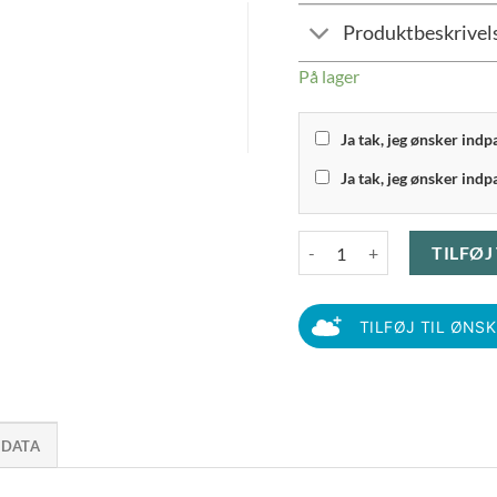
Produktbeskrivel
På lager
Ja tak, jeg ønsker ind
Ja tak, jeg ønsker indp
Stelton Classic - Kagespade 
TILFØJ
TILFØJ TIL ØNS
 DATA