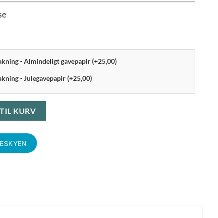
se
pakning - Almindeligt gavepapir (+25,00)
akning - Julegavepapir (+25,00)
25 cm antal
 TIL KURV
KESKYEN