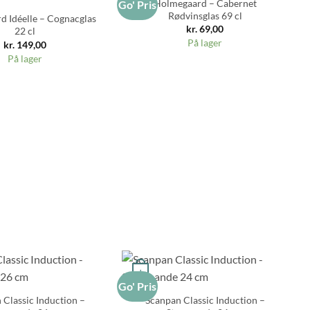
Holmegaard – Cabernet
Go' Pris
Go
Rødvinsglas 69 cl
 Idéelle – Cognacglas
kr.
69,00
22 cl
På lager
kr.
149,00
På lager
+
Go' Pris
 Classic Induction –
Scanpan Classic Induction –