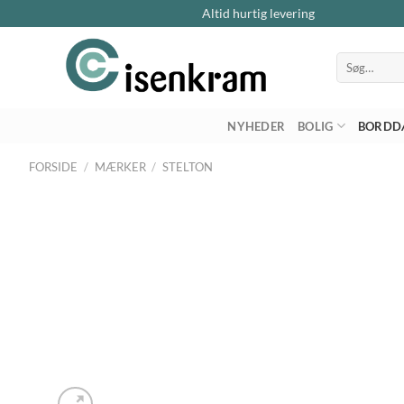
Altid hurtig levering
Søg
efter:
NYHEDER
BOLIG
BORDD
FORSIDE
/
MÆRKER
/
STELTON