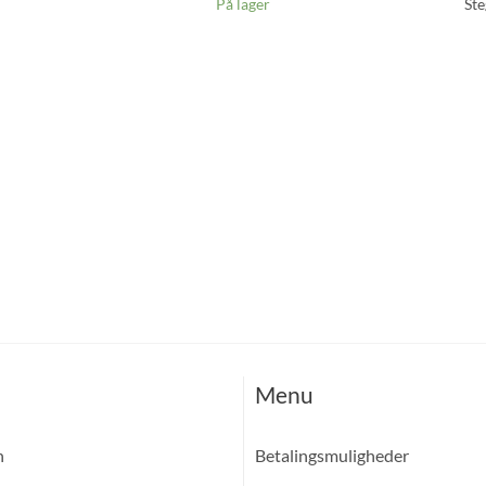
St
På lager
Menu
n
Betalingsmuligheder