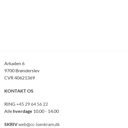
Arkaden 6
9700 Brønderslev
CVR 40621369
KONTAKT OS
RING
+45 29 64 56 22
Alle
hverdage
10.00 - 14.00
SKRIV
web@cc-isenkram.dk