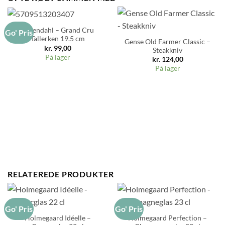
Rosendahl – Grand Cru
Go' Pris
Tallerken 19.5 cm
Gense Old Farmer Classic –
kr.
99,00
Steakkniv
På lager
kr.
124,00
På lager
RELATEREDE PRODUKTER
Go' Pris
Go' Pris
Holmegaard Idéelle –
Holmegaard Perfection –