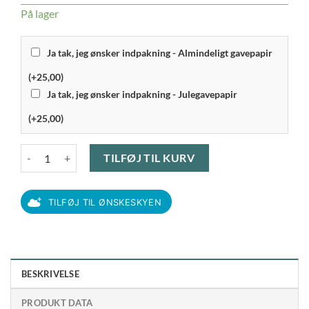
På lager
Ja tak, jeg ønsker indpakning - Almindeligt gavepapir
(+25,00)
Ja tak, jeg ønsker indpakning - Julegavepapir
(+25,00)
Holmegaard - Cabernet Vinglas 52 cl antal
TILFØJ TIL KURV
TILFØJ TIL ØNSKESKYEN
BESKRIVELSE
PRODUKT DATA