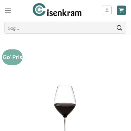
Søg
efter:
Go' Pris