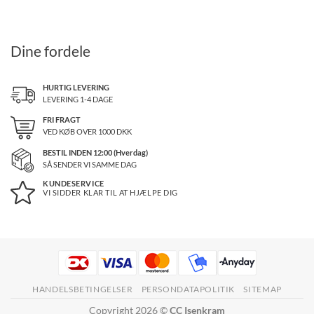
Dine fordele
HURTIG LEVERING
LEVERING 1-4 DAGE
FRI FRAGT
VED KØB OVER
1000
DKK
BESTIL INDEN 12:00 (Hverdag)
SÅ SENDER VI SAMME DAG
KUNDESERVICE
VI SIDDER KLAR TIL AT HJÆLPE DIG
HANDELSBETINGELSER
PERSONDATAPOLITIK
SITEMAP
Copyright 2026 ©
CC Isenkram