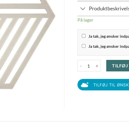
Produktbeskrivel
På lager
Ja tak, jeg ønsker ind
Ja tak, jeg ønsker indp
Zone - Hexagon Bordskåner
TILFØJ
TILFØJ TIL ØNS