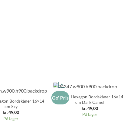
+
Zone – Hexagon Bordskåner 16×14
Go' Pris
Go
agon Bordskåner 16×14
cm Dark Camel
cm Sky
kr.
49,00
kr.
49,00
På lager
På lager