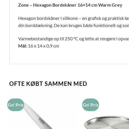
Zone – Hexagon Bordskåner 16×14 cm Warm Grey
Hexagon bordskåner i silikone – en grafisk og praktisk løs
din borddækning. De kan bruges både funktionelt og som
Varmebestandige op til 250 °C og lette at rengøre i opv
Mål:
16 x 14 x 0,9 cm
OFTE KØBT SAMMEN MED
Go' Pris
Go' Pris