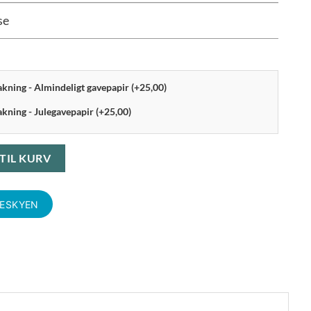
se
pakning - Almindeligt gavepapir (+25,00)
akning - Julegavepapir (+25,00)
 16x14 cm Warm Grey antal
 TIL KURV
KESKYEN