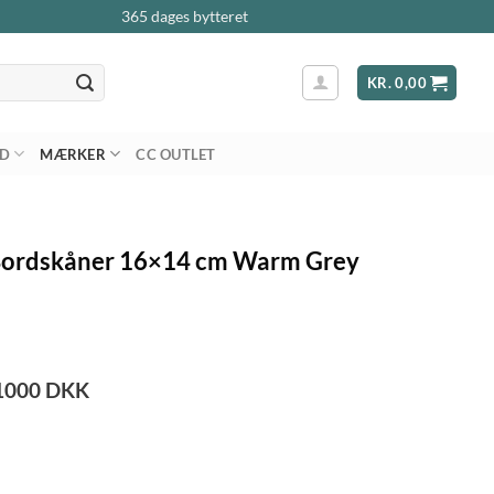
365 dages bytteret
KR.
0,00
AD
MÆRKER
CC OUTLET
Bordskåner 16×14 cm Warm Grey
1000
DKK