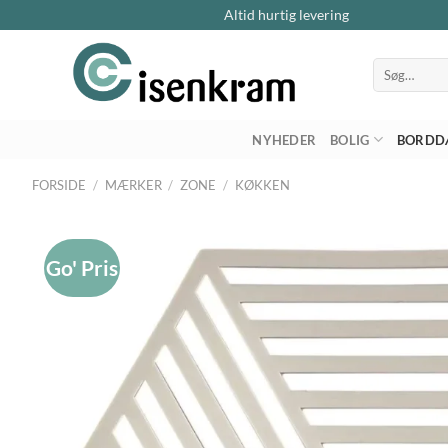
Altid hurtig levering
Søg
efter:
NYHEDER
BOLIG
BORDD
FORSIDE
/
MÆRKER
/
ZONE
/
KØKKEN
Go' Pris