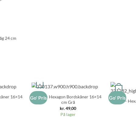
låg 24 cm
l
+
+
kåner 16×14
Zone – Hexagon Bordskåner 16×14
Go' Pris
Go' Pris
Zone – Hex
cm Grå
kr.
49,00
På lager