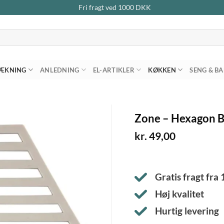
Fri fragt ved
1000
DKK
ÆKNING
ANLEDNING
EL-ARTIKLER
KØKKEN
SENG & B
Zone – Hexagon 
kr.
49,00
Gratis fragt fra
Høj kvalitet
Hurtig levering