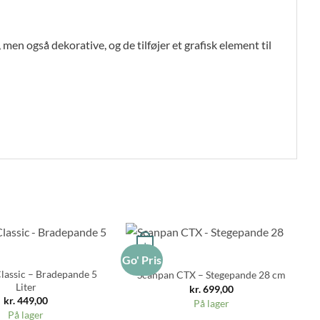
men også dekorative, og de tilføjer et grafisk element til
+
Go' Pris
Go
lassic – Bradepande 5
Scanpan CTX – Stegepande 28 cm
Liter
kr.
699,00
kr.
449,00
På lager
På lager