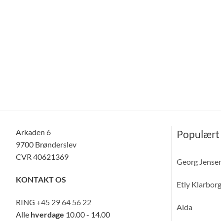
Arkaden 6
Populært
9700 Brønderslev
CVR 40621369
Georg Jense
KONTAKT OS
Etly Klarbor
RING
+45 29 64 56 22
Aida
Alle
hverdage
10.00 - 14.00