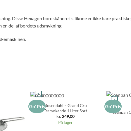
ning. Disse Hexagon bordskånere i silikone er ikke bare praktiske, 
 en del af bordets udsmykning.
askemaskinen.
+
+
Rosendahl – Grand Cru
Go' Pris
Go' Pris
Termokande 1 Liter Sort
Scanpan C
kr.
249,00
På lager