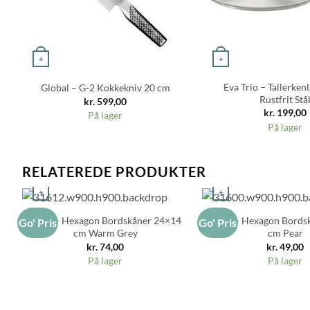
+
+
Eva Trio – Tallerken
Global – G-2 Kokkekniv 20 cm
Rustfrit Stå
kr.
599,00
kr.
199,00
På lager
På lager
RELATEREDE PRODUKTER
+
+
Zone – Hexagon Bordskåner 24×14
Zone – Hexagon Bords
Go' Pris
Go' Pris
cm Warm Grey
cm Pear
kr.
74,00
kr.
49,00
På lager
På lager