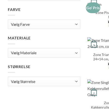
+
Go' Pris
FARVE
Zone Pis
MATERIALE
+
Zone Tria
24×14 cm, 
STØRRELSE
+
Zon
Køkkenrulle