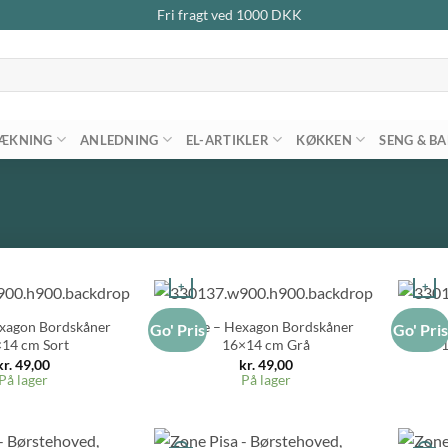
Fri fragt ved
1000
DKK
ÆKNING
ANLEDNING
EL-ARTIKLER
KØKKEN
SENG & B
+
+
xagon Bordskåner
Zone – Hexagon Bordskåner
Zon
Go' Pris
Go' Pri
14 cm Sort
16×14 cm Grå
kr.
49,00
kr.
49,00
På lager
På lager