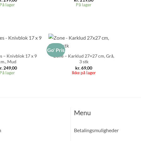
På lager
På lager
Go' Pris
s – Knivblok 17 x 9
Zone – Karklud 27×27 cm, Grå,
cm., Mud
3 stk
r.
249,00
kr.
69,00
På lager
Ikke på lager
Menu
n
Betalingsmuligheder