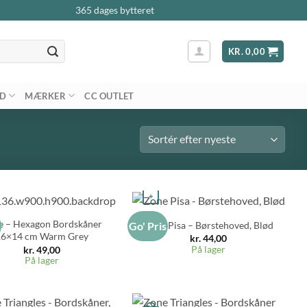
365 dages bytteret
KR.
0,00
AD
MÆRKER
CC OUTLET
+
e – Hexagon Bordskåner
Zone Pisa – Børstehoved, Blød
s
Go' Pris
16×14 cm Warm Grey
kr.
44,00
På lager
kr.
49,00
På lager