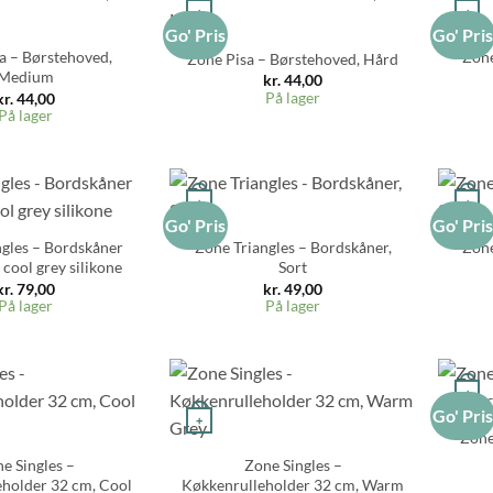
+
+
Go' Pris
Go' Pri
a – Børstehoved,
Zone
Zone Pisa – Børstehoved, Hård
Medium
kr.
44,00
På lager
kr.
44,00
På lager
+
+
Go' Pris
Go' Pri
ngles – Bordskåner
Zone Triangles – Bordskåner,
Zone
cool grey silikone
Sort
kr.
79,00
kr.
49,00
På lager
På lager
+
Go' Pri
+
Zone
e Singles –
Zone Singles –
holder 32 cm, Cool
Køkkenrulleholder 32 cm, Warm