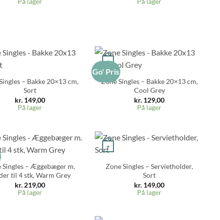
På lager
På lager
+
Go' Pris
Singles – Bakke 20×13 cm,
Zone Singles – Bakke 20×13 cm,
Sort
Cool Grey
kr.
149,00
kr.
129,00
På lager
På lager
+
s
 Singles – Æggebæger m.
Zone Singles – Servietholder,
der til 4 stk, Warm Grey
Sort
kr.
219,00
kr.
149,00
På lager
På lager