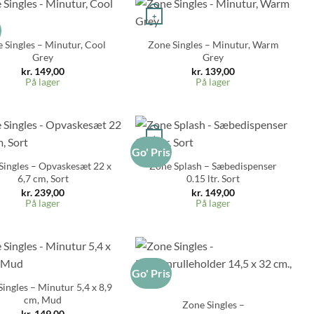
+
s
 Singles – Minutur, Cool
Zone Singles – Minutur, Warm
Grey
Grey
kr.
149,00
kr.
139,00
På lager
På lager
+
Go' Pris
Singles – Opvaskesæt 22 x
Zone Splash – Sæbedispenser
6,7 cm, Sort
0.15 ltr. Sort
kr.
239,00
kr.
149,00
På lager
På lager
Go' Pris
+
ingles – Minutur 5,4 x 8,9
cm, Mud
Zone Singles –
kr.
149,00