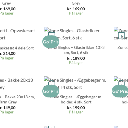
Grey
Grey
r.
169,00
kr.
169,00
På lager
På lager
+
+
Go' Pris
Zone Singles – Glasbrikker 10×3
Zone 
askesæt 4 dele Sort
cm, Sort, 6 stk
r.
214,00
På lager
kr.
189,00
På lager
+
+
Go' Pris
Go' Pri
s – Bakke 20×13 cm,
Zone Singles – Æggebæger m.
Zone
arm Grey
holder. 4 stk. Sort
hol
r.
149,00
kr.
199,00
På lager
På lager