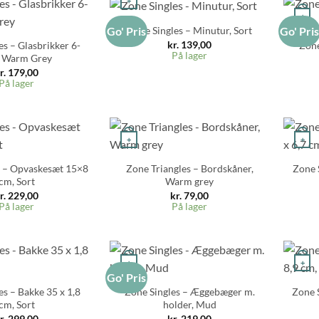
+
+
Zone Singles – Minutur, Sort
Go' Pris
Go' Pri
kr.
139,00
es – Glasbrikker 6-
Zone
På lager
, Warm Grey
r.
179,00
På lager
+
+
s – Opvaskesæt 15×8
Zone Triangles – Bordskåner,
Zone 
cm, Sort
Warm grey
r.
229,00
kr.
79,00
På lager
På lager
+
+
Go' Pris
es – Bakke 35 x 1,8
Zone Singles – Æggebæger m.
Zone S
cm, Sort
holder, Mud
r.
299,00
kr.
219,00