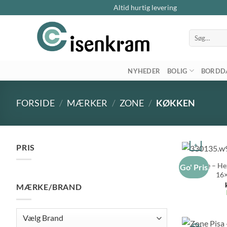
Altid hurtig levering
Søg
efter:
NYHEDER
BOLIG
BORDD
FORSIDE
/
MÆRKER
/
ZONE
/
KØKKEN
+
PRIS
Zone – He
Go' Pris
Mindste
Højeste
16×
pris
pris
MÆRKE/BRAND