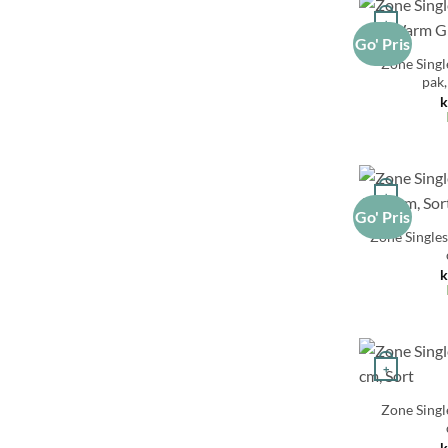
+
Go' Pris
Zone Singl
pak
k
+
Go' Pris
Zone Single
k
+
Zone Singl
k