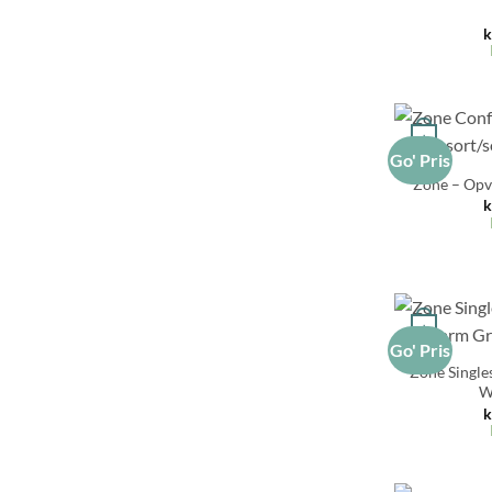
k
+
Go' Pris
Zone – Opv
k
+
Go' Pris
Zone Single
W
k