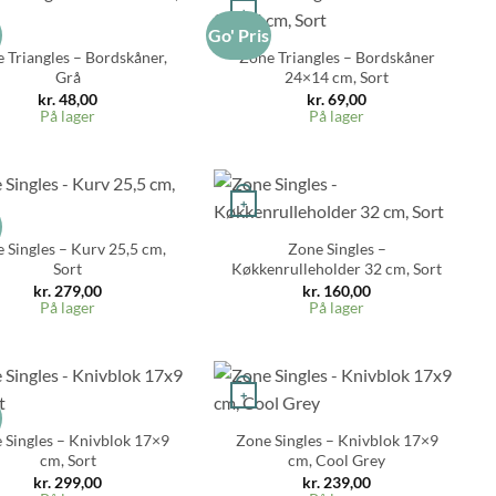
+
s
Go' Pris
 Triangles – Bordskåner,
Zone Triangles – Bordskåner
Grå
24×14 cm, Sort
kr.
48,00
kr.
69,00
På lager
På lager
+
s
 Singles – Kurv 25,5 cm,
Zone Singles –
Sort
Køkkenrulleholder 32 cm, Sort
kr.
279,00
kr.
160,00
På lager
På lager
+
s
 Singles – Knivblok 17×9
Zone Singles – Knivblok 17×9
cm, Sort
cm, Cool Grey
kr.
299,00
kr.
239,00