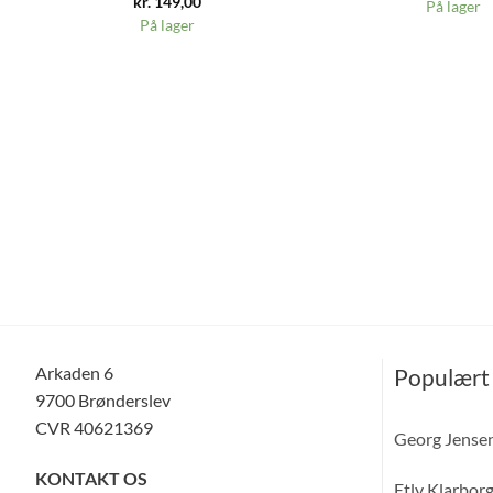
kr.
149,00
På lager
På lager
Arkaden 6
Populært
9700 Brønderslev
CVR 40621369
Georg Jense
KONTAKT OS
Etly Klarbor