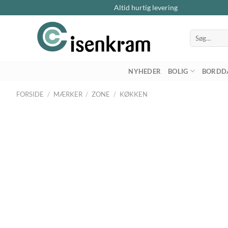
Altid hurtig levering
Søg
efter:
NYHEDER
BOLIG
BORDD
FORSIDE
/
MÆRKER
/
ZONE
/
KØKKEN