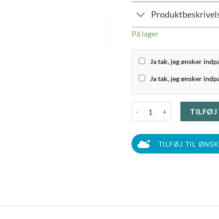
Produktbeskrivel
På lager
Ja tak, jeg ønsker ind
Ja tak, jeg ønsker indp
Zone Singles - Glasbrikker 6
TILFØJ
TILFØJ TIL ØNS