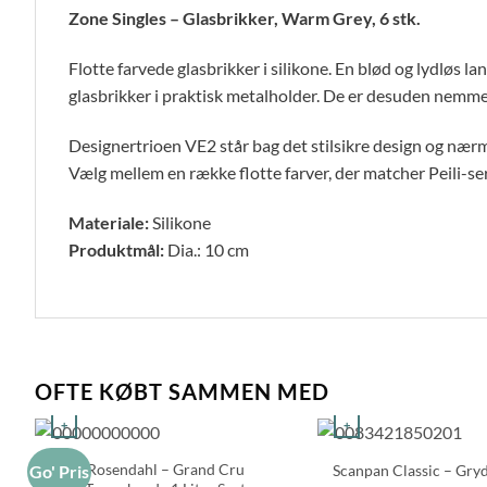
Zone Singles – Glasbrikker, Warm Grey, 6 stk.
Flotte farvede glasbrikker i silikone. En blød og lydløs la
glasbrikker i praktisk metalholder. De er desuden nemme
Designertrioen VE2 står bag det stilsikre design og nærme
Vælg mellem en række flotte farver, der matcher Peili-ser
Materiale:
Silikone
Produktmål:
Dia.: 10 cm
OFTE KØBT SAMMEN MED
+
+
Rosendahl – Grand Cru
Scanpan Classic – Gryd
Go' Pris