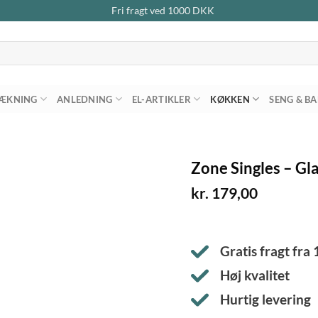
Fri fragt ved
1000
DKK
ÆKNING
ANLEDNING
EL-ARTIKLER
KØKKEN
SENG & B
Zone Singles – Gl
kr.
179,00
Gratis fragt fra
Høj kvalitet
Hurtig levering