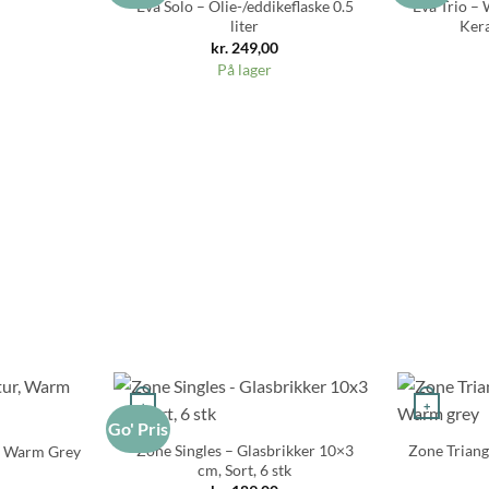
Eva Solo – Olie-/eddikeflaske 0.5
Eva Trio – 
liter
Ker
kr.
249,00
På lager
+
+
Go' Pris
Zone Singles – Glasbrikker 10×3
Zone Triang
r, Warm Grey
cm, Sort, 6 stk