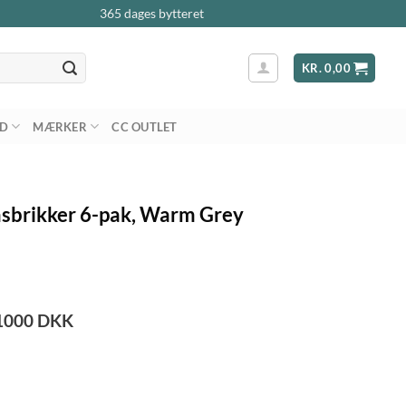
365 dages bytteret
KR.
0,00
AD
MÆRKER
CC OUTLET
asbrikker 6-pak, Warm Grey
1000
DKK