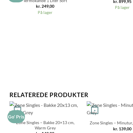
Termokande 1 Liter Sort
kr.
899,95
kr.
249,00
På lager
På lager
RELATEREDE PRODUKTER
+
+
Go' Pris
Zone Singles – Bakke 20×13 cm,
Zone Singles – Minutu
Warm Grey
kr.
139,00