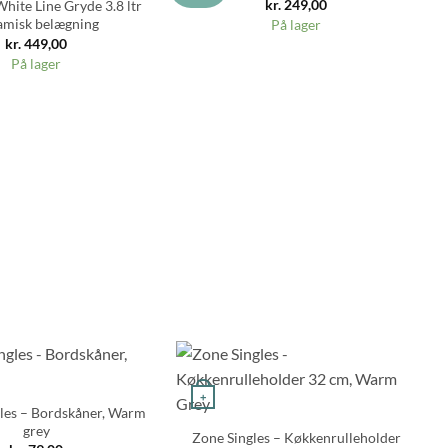
kr.
249,00
White Line Gryde 3.8 ltr
amisk belægning
På lager
kr.
449,00
På lager
Go
+
les – Bordskåner, Warm
grey
Zone Singles – Køkkenrulleholder