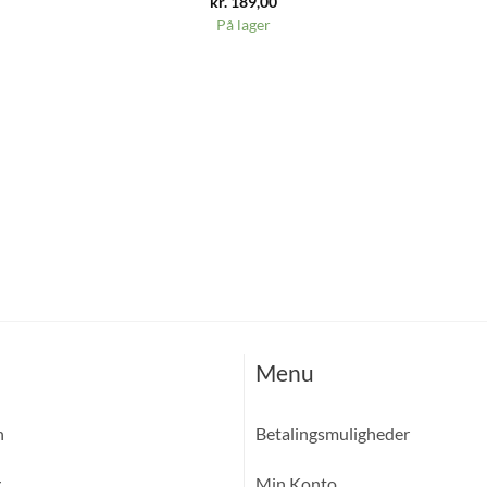
kr.
189,00
På lager
Menu
n
Betalingsmuligheder
g
Min Konto