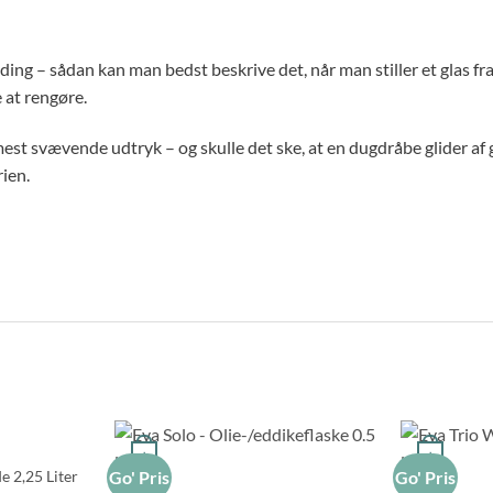
nding – sådan kan man bedst beskrive det, når man stiller et glas fra
 at rengøre.
st svævende udtryk – og skulle det ske, at en dugdråbe glider af g
ien.
+
+
e 2,25 Liter
Go' Pris
Go' Pris