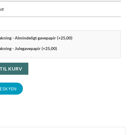
se
pakning - Almindeligt gavepapir (+25,00)
akning - Julegavepapir (+25,00)
-pak, Warm Grey antal
 TIL KURV
KESKYEN