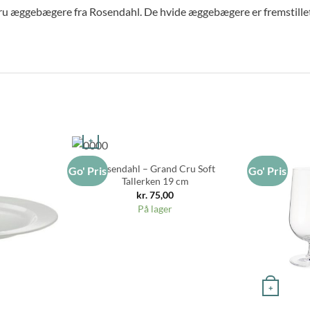
u æggebægere fra Rosendahl. De hvide æggebægere er fremstillet 
+
Rosendahl – Grand Cru Soft
Go' Pris
Go' Pris
Tallerken 19 cm
kr.
75,00
På lager
+