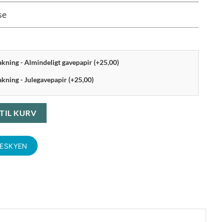
se
pakning - Almindeligt gavepapir (+25,00)
akning - Julegavepapir (+25,00)
bæger 2-pak porcelæn antal
 TIL KURV
KESKYEN