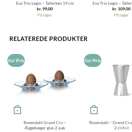
Eva Trio Legio – Tallerken 19 cm
Eva Trio Legio – Tall
kr.
99,00
kr.
109,00
På lager
På lager
RELATEREDE PRODUKTER
Go' Pris
Go' Pris
+
+
Rosendahl Grand Cru –
Rosendahl – Grand Cr
Æggebæger glas 2-pak
2 cl/4 cl