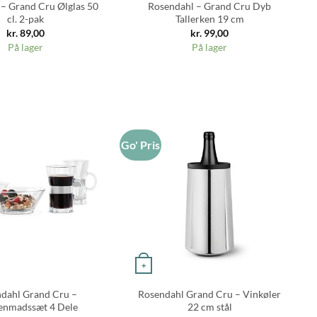
– Grand Cru Ølglas 50
Rosendahl – Grand Cru Dyb
cl. 2-pak
Tallerken 19 cm
kr.
89,00
kr.
99,00
På lager
På lager
Go' Pris
Go
+
dahl Grand Cru –
Rosendahl Grand Cru – Vinkøler
nmadssæt 4 Dele
22 cm stål