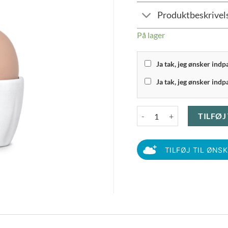
Produktbeskrivel
På lager
Ja tak, jeg ønsker ind
Ja tak, jeg ønsker indp
Rosendahl Grand Cru - Ægge
TILFØJ
TILFØJ TIL ØNS