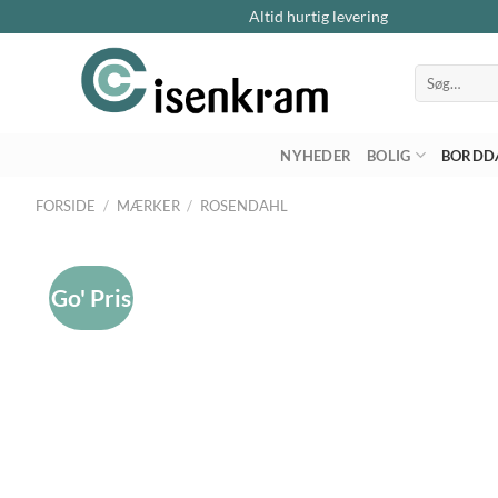
Altid hurtig levering
Søg
efter:
NYHEDER
BOLIG
BORDD
FORSIDE
/
MÆRKER
/
ROSENDAHL
Go' Pris