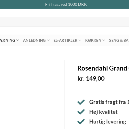
Fri fragt ved
1000
DKK
ÆKNING
ANLEDNING
EL-ARTIKLER
KØKKEN
SENG & B
Rosendahl Grand 
kr.
149,00
Gratis fragt fra
Høj kvalitet
Hurtig levering