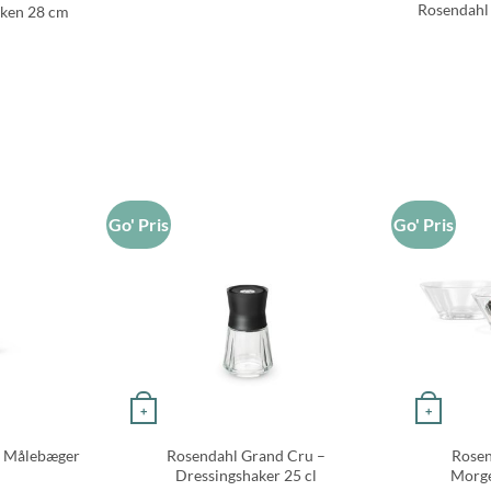
Rosendahl 
erken 28 cm
Go' Pris
Go' Pris
+
+
u Målebæger
Rosendahl Grand Cru –
Rosen
Dressingshaker 25 cl
Morge