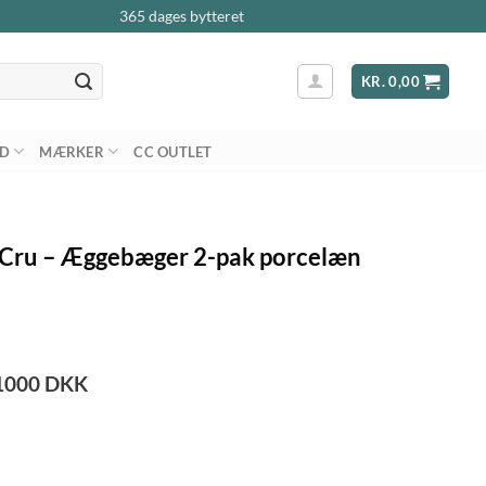
365 dages bytteret
KR.
0,00
AD
MÆRKER
CC OUTLET
Cru – Æggebæger 2-pak porcelæn
1000
DKK