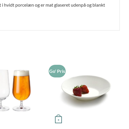
i hvidt porcelæn og er mat glaseret udenpå og blankt
Go' Pris
Go
+