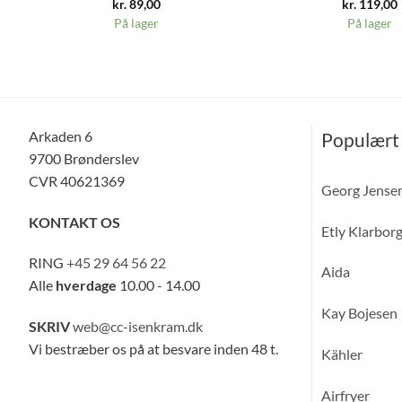
kr.
89,00
kr.
119,00
På lager
På lager
Arkaden 6
Populært
9700 Brønderslev
CVR 40621369
Georg Jense
KONTAKT OS
Etly Klarbor
RING
+45 29 64 56 22
Aida
Alle
hverdage
10.00 - 14.00
Kay Bojesen
SKRIV
web@cc-isenkram.dk
Vi bestræber os på at besvare inden 48 t.
Kähler
Airfryer