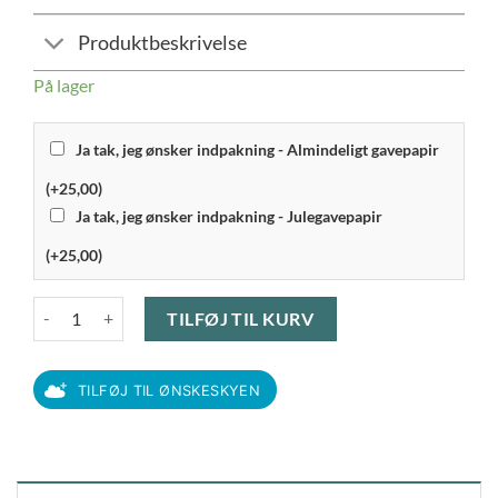
Produktbeskrivelse
På lager
Ja tak, jeg ønsker indpakning - Almindeligt gavepapir
(+25,00)
Ja tak, jeg ønsker indpakning - Julegavepapir
(+25,00)
Pillivuyt Plissé - Kop 29 cl antal
TILFØJ TIL KURV
TILFØJ TIL ØNSKESKYEN