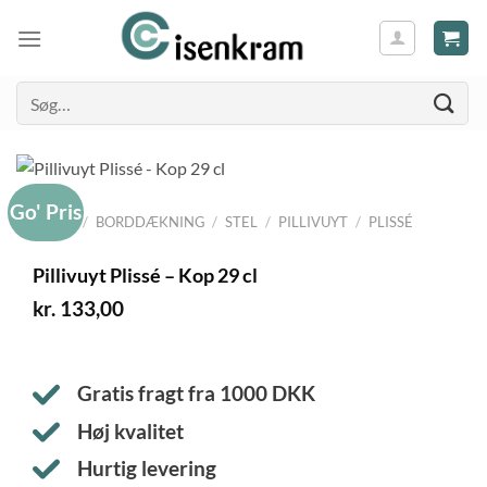
Søg
efter:
Go' Pris
FORSIDE
/
BORDDÆKNING
/
STEL
/
PILLIVUYT
/
PLISSÉ
Pillivuyt Plissé – Kop 29 cl
kr.
133,00
Gratis fragt fra
1000
DKK
Høj kvalitet
Hurtig levering