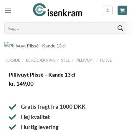
Søg
efter:
FORSIDE
/
BORDDÆKNING
/
STEL
/
PILLIVUYT
/
PLISSÉ
Pillivuyt Plissé – Kande 13 cl
kr.
149,00
Gratis fragt fra
1000
DKK
Høj kvalitet
Hurtig levering