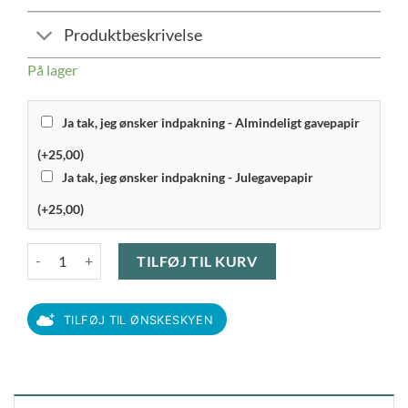
Produktbeskrivelse
På lager
Ja tak, jeg ønsker indpakning - Almindeligt gavepapir
(+25,00)
Ja tak, jeg ønsker indpakning - Julegavepapir
(+25,00)
Pillivuyt Plissé - Kande 13 cl antal
TILFØJ TIL KURV
TILFØJ TIL ØNSKESKYEN