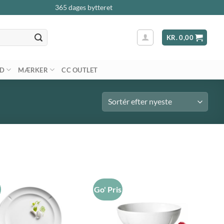
365 dages bytteret
KR.
0,00
AD
MÆRKER
CC OUTLET
s
Go' Pris