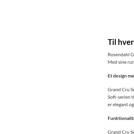
Til hve
Rosendahl Gr
Med sine run
Et design me
Grand Cru Sof
Soft-serien t
er elegant og
Funktionalit
Grand Cru Sof