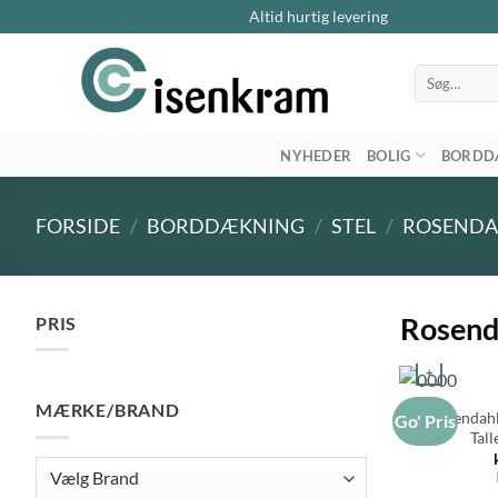
Altid hurtig levering
Søg
efter:
NYHEDER
BOLIG
BORDD
FORSIDE
/
BORDDÆKNING
/
STEL
/
ROSENDA
Rosend
PRIS
+
Mindste
Højeste
pris
pris
MÆRKE/BRAND
Rosendahl
Go' Pris
Tal