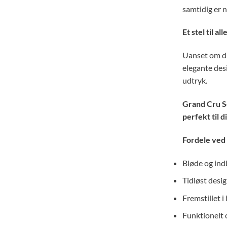
samtidig er n
Et stel til al
Uanset om du 
elegante des
udtryk.
Grand Cru So
perfekt til 
Fordele ved
Bløde og in
Tidløst desig
Fremstillet 
Funktionelt 