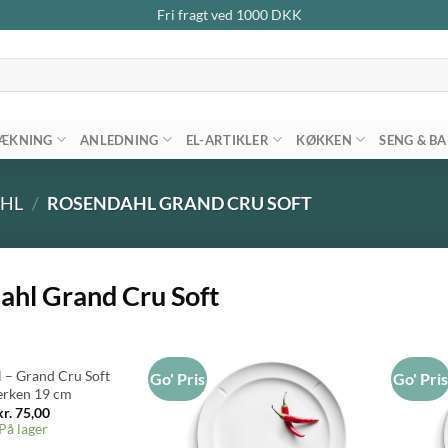
Fri fragt ved
1000
DKK
ÆKNING
ANLEDNING
EL-ARTIKLER
KØKKEN
SENG & B
HL
/
ROSENDAHL GRAND CRU SOFT
ahl Grand Cru Soft
 – Grand Cru Soft
Go' Pris
Go' Pri
lerken 19 cm
kr.
75,00
På lager