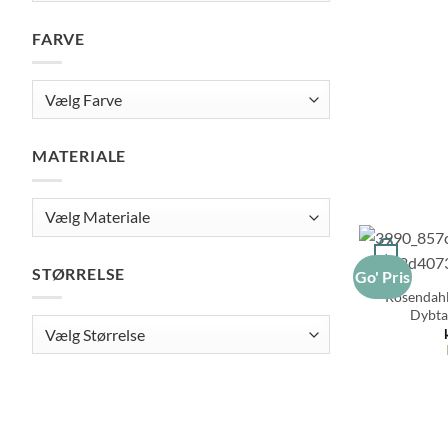
FARVE
MATERIALE
+
STØRRELSE
Go' Pris
Rosendahl
Dybta