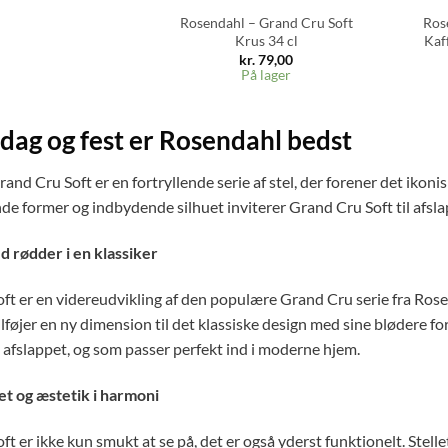
Rosendahl – Grand Cru Soft
Ros
Krus 34 cl
Kaf
kr.
79,00
På lager
rdag og fest er Rosendahl bedst
and Cru Soft er en fortryllende serie af stel, der forener det iko
de former og indbydende silhuet inviterer Grand Cru Soft til afsl
d rødder i en klassiker
t er en videreudvikling af den populære Grand Cru serie fra Rosenda
ilføjer en ny dimension til det klassiske design med sine blødere f
 afslappet, og som passer perfekt ind i moderne hjem.
et og æstetik i harmoni
t er ikke kun smukt at se på, det er også yderst funktionelt. Stellet