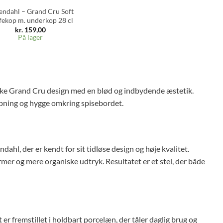
endahl – Grand Cru Soft
fekop m. underkop 28 cl
kr.
159,00
På lager
niske Grand Cru design med en blød og indbydende æstetik.
apning og hygge omkring spisebordet.
hl, der er kendt for sit tidløse design og høje kvalitet.
ormer og mere organiske udtryk. Resultatet er et stel, der både
 er fremstillet i holdbart porcelæn, der tåler daglig brug og