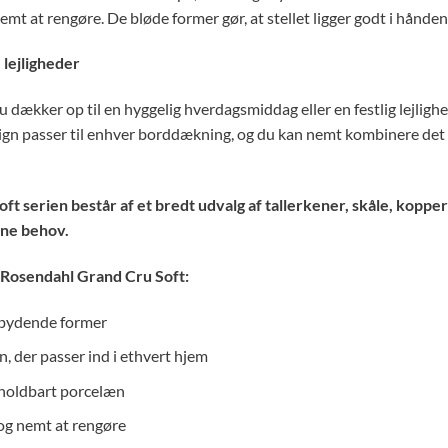
emt at rengøre. De bløde former gør, at stellet ligger godt i hånde
le lejligheder
dækker op til en hyggelig hverdagsmiddag eller en festlig lejlighed
ign passer til enhver borddækning, og du kan nemt kombinere det m
ft serien består af et bredt udvalg af tallerkener, skåle, koppe
dine behov.
 Rosendahl Grand Cru Soft:
dbydende former
n, der passer ind i ethvert hjem
i holdbart porcelæn
og nemt at rengøre