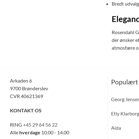
Bredt udvalg 
Eleganc
Rosendahl Gra
der ønsker e
atmosfære om
Arkaden 6
Populært
9700 Brønderslev
CVR 40621369
Georg Jense
KONTAKT OS
Etly Klarbor
RING
+45 29 64 56 22
Aida
Alle
hverdage
10.00 - 14.00