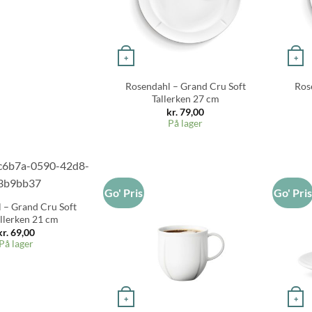
+
+
Rosendahl – Grand Cru Soft
Ros
Tallerken 27 cm
kr.
79,00
På lager
Go' Pris
Go' Pri
 – Grand Cru Soft
llerken 21 cm
kr.
69,00
På lager
+
+