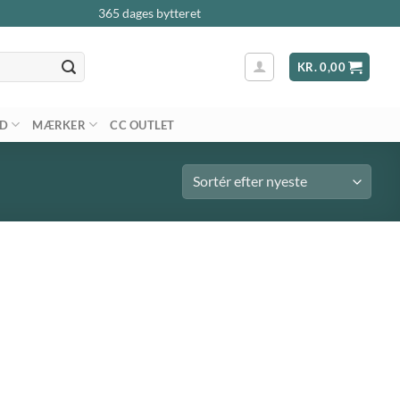
365 dages bytteret
KR.
0,00
AD
MÆRKER
CC OUTLET