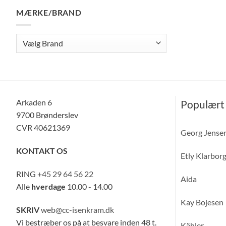
pris
pris
MÆRKE/BRAND
Arkaden 6
Populært
9700 Brønderslev
CVR 40621369
Georg Jense
KONTAKT OS
Etly Klarbor
RING
+45 29 64 56 22
Aida
Alle
hverdage
10.00 - 14.00
Kay Bojesen
SKRIV
web@cc-isenkram.dk
Vi bestræber os på at besvare inden 48 t.
Kähler