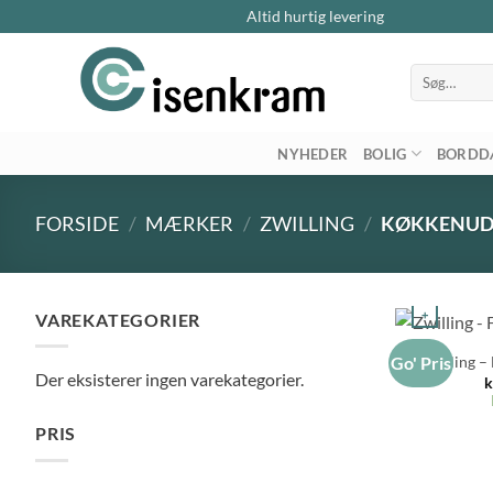
Altid hurtig levering
Søg
efter:
NYHEDER
BOLIG
BORDD
FORSIDE
/
MÆRKER
/
ZWILLING
/
KØKKENUDS
+
VAREKATEGORIER
Zwilling –
Go' Pris
Der eksisterer ingen varekategorier.
k
PRIS
Mindste
Højeste