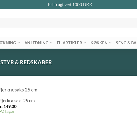
Fri fragt ved
1000
DKK
ÆKNING
ANLEDNING
EL-ARTIKLER
KØKKEN
SENG & B
TYR & REDSKABER
 Fjerkræsaks 25 cm
r.
149,00
På lager