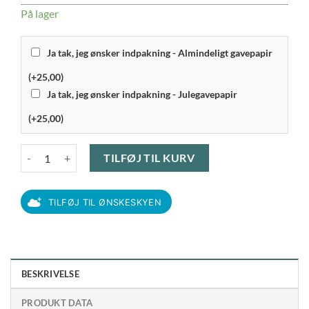
På lager
Ja tak, jeg ønsker indpakning - Almindeligt gavepapir
(+25,00)
Ja tak, jeg ønsker indpakning - Julegavepapir
(+25,00)
Zwilling - Fjerkræsaks 25 cm antal
TILFØJ TIL KURV
TILFØJ TIL ØNSKESKYEN
BESKRIVELSE
PRODUKT DATA