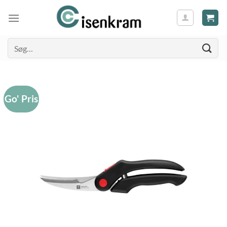
Søg
efter:
Go' Pris