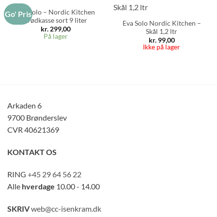
Eva Solo – Nordic Kitchen
Go' Pris
brødkasse sort 9 liter
Eva Solo Nordic Kitchen –
kr.
299,00
Skål 1,2 ltr
På lager
kr.
99,00
Ikke på lager
Arkaden 6
9700 Brønderslev
CVR 40621369
KONTAKT OS
RING
+45 29 64 56 22
Alle
hverdage
10.00 - 14.00
SKRIV
web@cc-isenkram.dk