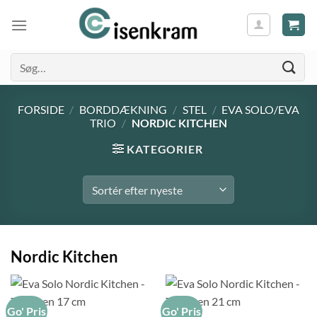
Søg
efter:
FORSIDE
/
BORDDÆKNING
/
STEL
/
EVA SOLO/EVA
TRIO
/
NORDIC KITCHEN
KATEGORIER
Nordic Kitchen
Go' Pris
Go' Pris