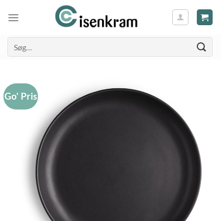
Søg
efter:
Go' Pris