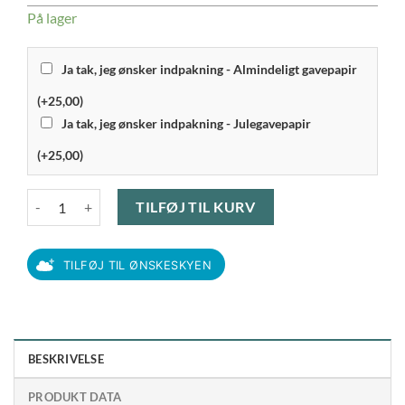
På lager
Ja tak, jeg ønsker indpakning - Almindeligt gavepapir
(+25,00)
Ja tak, jeg ønsker indpakning - Julegavepapir
(+25,00)
Eva Solo Nordic Kitchen - Tallerken 17 cm antal
TILFØJ TIL KURV
TILFØJ TIL ØNSKESKYEN
BESKRIVELSE
PRODUKT DATA