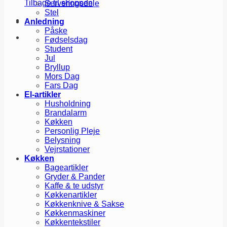
Tilbage til shoppen
Serveringsdele
Stel
Anledning
Påske
Fødselsdag
Student
Jul
Bryllup
Mors Dag
Fars Dag
El-artikler
Husholdning
Brandalarm
Køkken
Personlig Pleje
Belysning
Vejrstationer
Køkken
Bageartikler
Gryder & Pander
Kaffe & te udstyr
Køkkenartikler
Køkkenknive & Sakse
Køkkenmaskiner
Køkkentekstiler