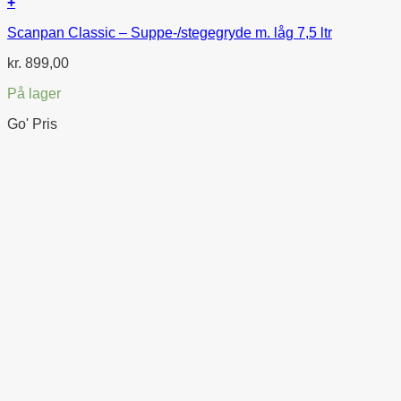
+
Scanpan Classic – Suppe-/stegegryde m. låg 7,5 ltr
kr.
899,00
På lager
Go' Pris