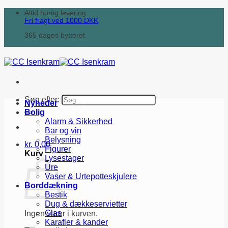
Altid hurtig levering
Fri fragt ved
1000
DKK
365 dages bytteret
Søg efter:
Nyheder
Bolig
Alarm & Sikkerhed
Bar og vin
Belysning
kr.
0,00
Figurer
Kurv
Lysestager
Ure
Vaser & Urtepotteskjulere
Borddækning
Bestik
Dug & dækkeservietter
Glas
Ingen varer i kurven.
Karafler & kander