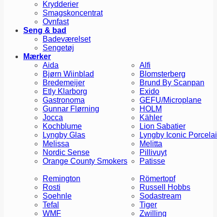
Krydderier
Smagskoncentrat
Ovnfast
Seng & bad
Badeværelset
Sengetøj
Mærker
Aida
Alfi
Bjørn Wiinblad
Blomsterberg
Bredemeijer
Brund By Scanpan
Etly Klarborg
Exido
Gastronoma
GEFU/Microplane
Gunnar Flørning
HOLM
Jocca
Kähler
Kochblume
Lion Sabatier
Lyngby Glas
Lyngby Iconic Porcela
Melissa
Melitta
Nordic Sense
Pillivuyt
Orange County Smokers
Patisse
Remington
Römertopf
Rosti
Russell Hobbs
Soehnle
Sodastream
Tefal
Tiger
WMF
Zwilling