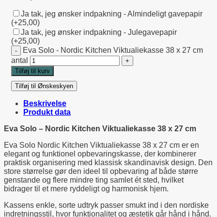
Ja tak, jeg ønsker indpakning - Almindeligt gavepapir
(+25,00)
Ja tak, jeg ønsker indpakning - Julegavepapir
(+25,00)
Eva Solo - Nordic Kitchen Viktualiekasse 38 x 27 cm
antal
Tilføj til kurv
Tilføj til Ønskeskyen
Beskrivelse
Produkt data
Eva Solo – Nordic Kitchen Viktualiekasse 38 x 27 cm
Eva Solo Nordic Kitchen Viktualiekasse 38 x 27 cm er en
elegant og funktionel opbevaringskasse, der kombinerer
praktisk organisering med klassisk skandinavisk design. Den
store størrelse gør den ideel til opbevaring af både større
genstande og flere mindre ting samlet ét sted, hvilket
bidrager til et mere ryddeligt og harmonisk hjem.
Kassens enkle, sorte udtryk passer smukt ind i den nordiske
indretningsstil, hvor funktionalitet og æstetik går hånd i hånd.