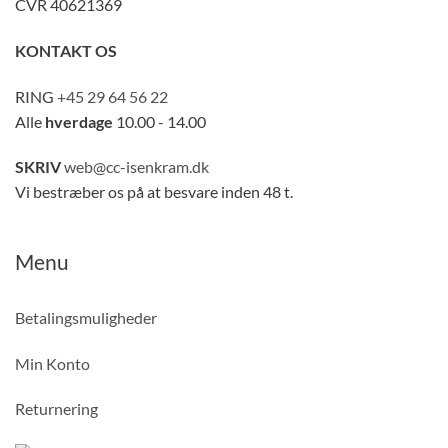
CVR 40621369
KONTAKT OS
RING
+45 29 64 56 22
Alle
hverdage
10.00 - 14.00
SKRIV
web@cc-isenkram.dk
Vi bestræber os på at besvare inden 48 t.
Menu
Betalingsmuligheder
Min Konto
Returnering