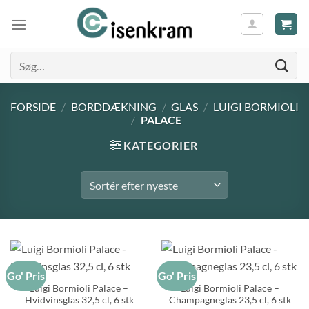
Søg
efter:
FORSIDE
/
BORDDÆKNING
/
GLAS
/
LUIGI BORMIOLI
/
PALACE
KATEGORIER
Go' Pris
Go' Pris
Luigi Bormioli Palace –
Luigi Bormioli Palace –
Hvidvinsglas 32,5 cl, 6 stk
Champagneglas 23,5 cl, 6 stk