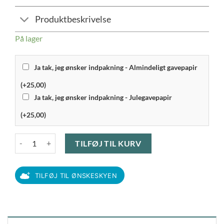
Produktbeskrivelse
På lager
Ja tak, jeg ønsker indpakning - Almindeligt gavepapir
(+25,00)
Ja tak, jeg ønsker indpakning - Julegavepapir
(+25,00)
Luigi Bormioli Palace - Rødvinsglas 36,5 cl, 6 stk antal
TILFØJ TIL KURV
TILFØJ TIL ØNSKESKYEN