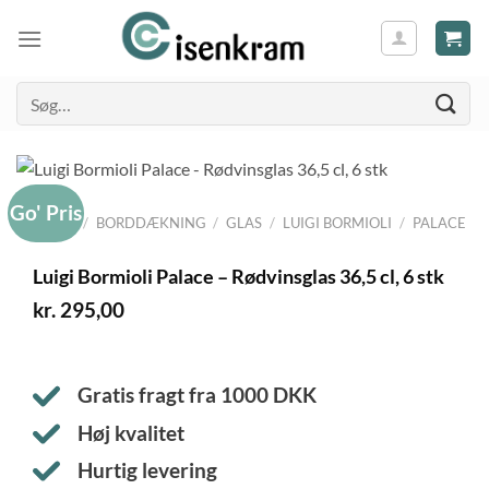
Søg
efter:
Go' Pris
FORSIDE
/
BORDDÆKNING
/
GLAS
/
LUIGI BORMIOLI
/
PALACE
Luigi Bormioli Palace – Rødvinsglas 36,5 cl, 6 stk
kr.
295,00
Gratis fragt fra
1000
DKK
Høj kvalitet
Hurtig levering