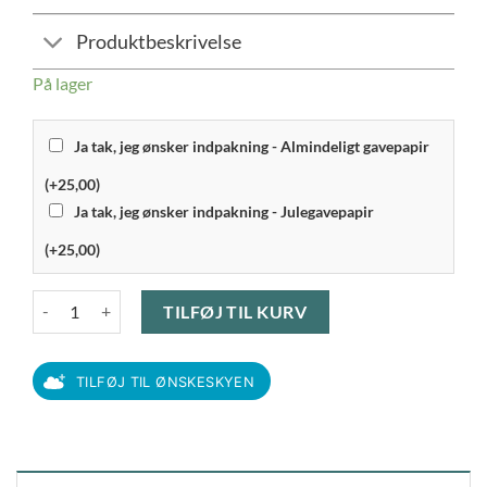
Produktbeskrivelse
På lager
Ja tak, jeg ønsker indpakning - Almindeligt gavepapir
(+25,00)
Ja tak, jeg ønsker indpakning - Julegavepapir
(+25,00)
Luigi Bormioli Bach - Rødvinsglas 40 cl, 4 stk. antal
TILFØJ TIL KURV
TILFØJ TIL ØNSKESKYEN