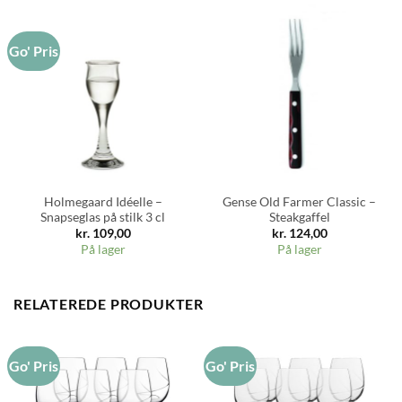
Go' Pris
Holmegaard Idéelle –
Gense Old Farmer Classic –
Snapseglas på stilk 3 cl
Steakgaffel
kr.
109,00
kr.
124,00
På lager
På lager
RELATEREDE PRODUKTER
Go' Pris
Go' Pris