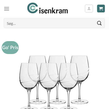
Søg
efter:
Go' Pris