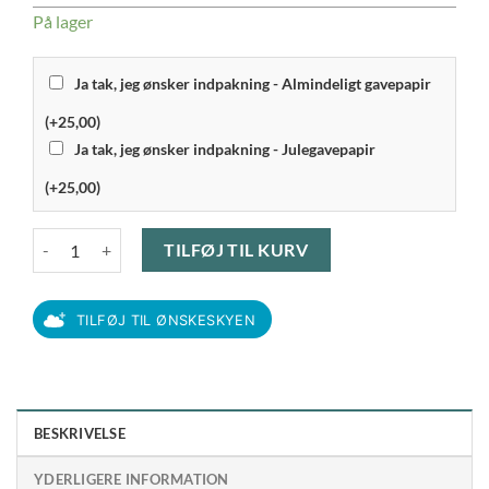
På lager
Ja tak, jeg ønsker indpakning - Almindeligt gavepapir
(+25,00)
Ja tak, jeg ønsker indpakning - Julegavepapir
(+25,00)
Luigi Bormioli - Aero Rødvinsglas 48 cl. 6 stk. antal
TILFØJ TIL KURV
TILFØJ TIL ØNSKESKYEN
BESKRIVELSE
YDERLIGERE INFORMATION