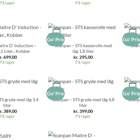
På lager
På lager
+
+
Go' Pris
Go' Pri
itre D’ Induction –
Scanpan – STS kasserolle med
Scan
5 Liter., Kobber
låg 1,8 liter
r.
699,00
kr.
295,00
På lager
På lager
+
+
Go' Pris
Go' Pri
TS gryde med låg 3,4
Scanpan – STS gryde med låg 4,8
Scanp
liter
liter
r.
389,00
kr.
399,00
På lager
På lager