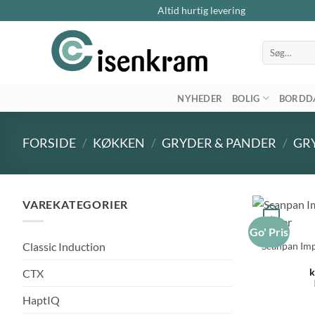
Altid hurtig levering
Søg
efter:
NYHEDER
BOLIG
BORDD
FORSIDE
/
KØKKEN
/
GRYDER & PANDER
/
GR
VAREKATEGORIER
+
Go' Pris
Scanpan Imp
Classic Induction
k
CTX
HaptIQ