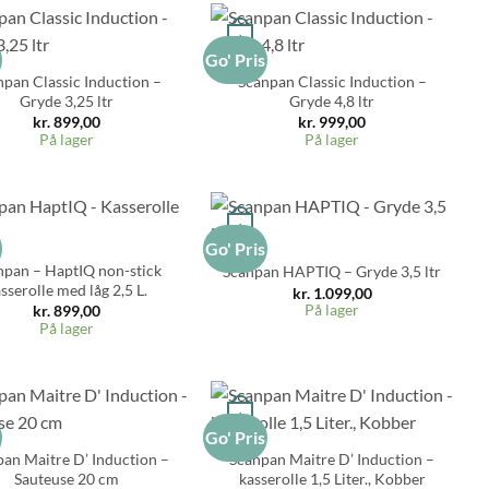
+
s
Go' Pris
npan Classic Induction –
Scanpan Classic Induction –
Gryde 3,25 ltr
Gryde 4,8 ltr
kr.
899,00
kr.
999,00
På lager
På lager
+
s
Go' Pris
npan – HaptIQ non-stick
Scanpan HAPTIQ – Gryde 3,5 ltr
sserolle med låg 2,5 L.
kr.
1.099,00
På lager
kr.
899,00
På lager
+
s
Go' Pris
an Maitre D’ Induction –
Scanpan Maitre D’ Induction –
Sauteuse 20 cm
kasserolle 1,5 Liter., Kobber