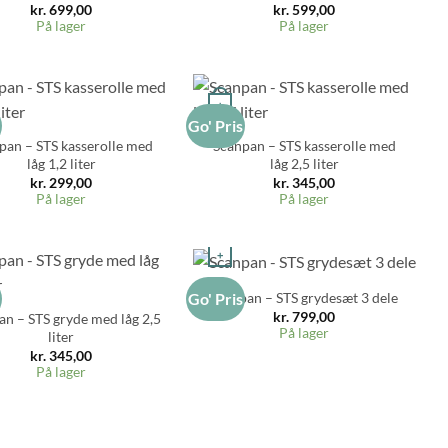
kr.
699,00
kr.
599,00
På lager
På lager
+
s
Go' Pris
pan – STS kasserolle med
Scanpan – STS kasserolle med
låg 1,2 liter
låg 2,5 liter
kr.
299,00
kr.
345,00
På lager
På lager
+
Scanpan – STS grydesæt 3 dele
s
Go' Pris
kr.
799,00
an – STS gryde med låg 2,5
På lager
liter
kr.
345,00
På lager