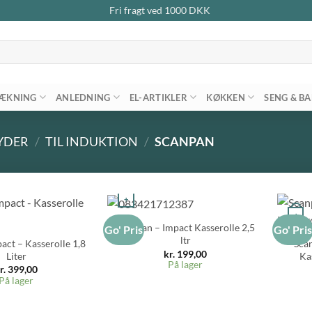
Fri fragt ved
1000
DKK
ÆKNING
ANLEDNING
EL-ARTIKLER
KØKKEN
SENG & B
YDER
/
TIL INDUKTION
/
SCANPAN
+
+
Scanpan – Impact Kasserolle 2,5
Go' Pris
Go' Pri
ltr
act – Kasserolle 1,8
Sca
kr.
199,00
Liter
Ka
På lager
r.
399,00
På lager