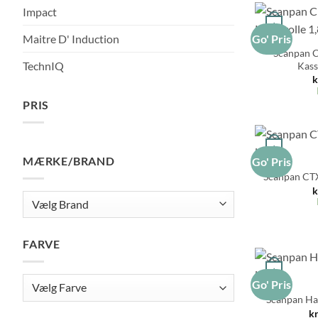
Impact
+
Go' Pris
Maitre D' Induction
Scanpan C
TechnIQ
Kasse
k
PRIS
Mindste
Højeste
pris
pris
+
MÆRKE/BRAND
Go' Pris
Scanpan CTX 
k
FARVE
+
Go' Pris
Scanpan Hap
kr