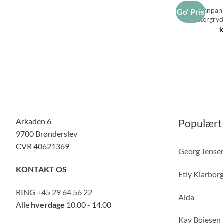
Scanpan 
Go' Pris
sautergryd
k
Arkaden 6
Populært
9700 Brønderslev
CVR 40621369
Georg Jense
KONTAKT OS
Etly Klarbor
RING
+45 29 64 56 22
Aida
Alle
hverdage
10.00 - 14.00
Kay Bojesen