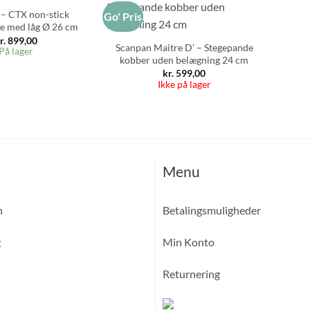
– CTX non-stick
Go' Pris
e med låg Ø 26 cm
r.
899,00
Scanpan Maitre D’ – Stegepande
På lager
kobber uden belægning 24 cm
kr.
599,00
Ikke på lager
Menu
n
Betalingsmuligheder
g
Min Konto
Returnering