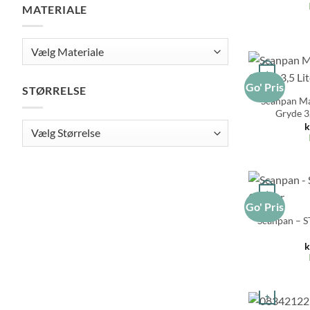
MATERIALE
+
Go' Pris
STØRRELSE
Scanpan Ma
Gryde 3,
k
+
Go' Pris
Scanpan – S
k
+