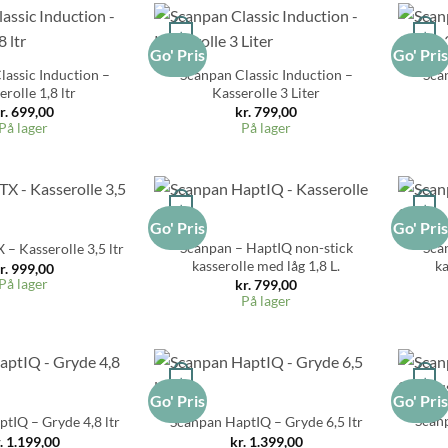
+
+
Go' Pris
Go' Pri
lassic Induction –
Scanpan Classic Induction –
Sca
rolle 1,8 ltr
Kasserolle 3 Liter
r.
699,00
kr.
799,00
På lager
På lager
+
+
Go' Pris
Go' Pri
Scanpan – HaptIQ non-stick
Sca
– Kasserolle 3,5 ltr
kasserolle med låg 1,8 L.
ka
r.
999,00
På lager
kr.
799,00
På lager
+
+
Go' Pris
Go' Pri
Scanp
tIQ – Gryde 4,8 ltr
Scanpan HaptIQ – Gryde 6,5 ltr
.
1.199,00
kr.
1.399,00