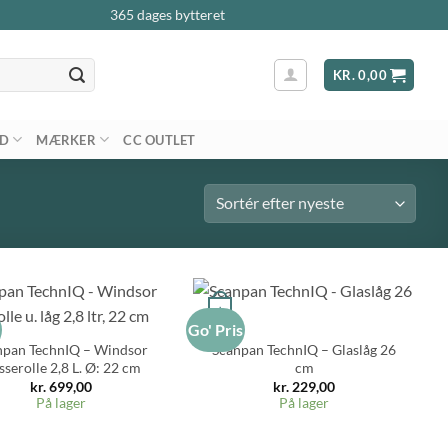
365 dages bytteret
KR.
0,00
AD
MÆRKER
CC OUTLET
+
s
Go' Pris
npan TechnIQ – Windsor
Scanpan TechnIQ – Glaslåg 26
sserolle 2,8 L. Ø: 22 cm
cm
kr.
699,00
kr.
229,00
På lager
På lager