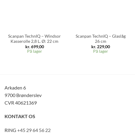
Scanpan TechnIQ – Windsor
Scanpan TechnIQ – Glaslåg
Kasserolle 2,8 L. Ø: 22 cm
26 cm
kr.
699,00
kr.
229,00
På lager
På lager
Arkaden 6
9700 Brønderslev
CVR 40621369
KONTAKT OS
RING
+45 29 64 56 22