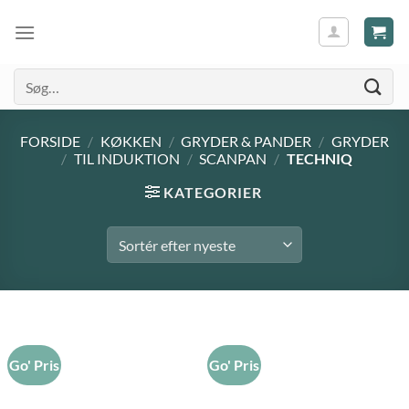
Søg
efter:
FORSIDE
/
KØKKEN
/
GRYDER & PANDER
/
GRYDER
/
TIL INDUKTION
/
SCANPAN
/
TECHNIQ
KATEGORIER
Go' Pris
Go' Pris