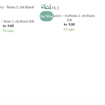
+
Aida Gastro – Kaffeske 1. stk Blank
Go' Pris
Go
Stål
– Teske 1. stk Blank Stål
kr.
9,00
kr.
9,00
På lager
På lager