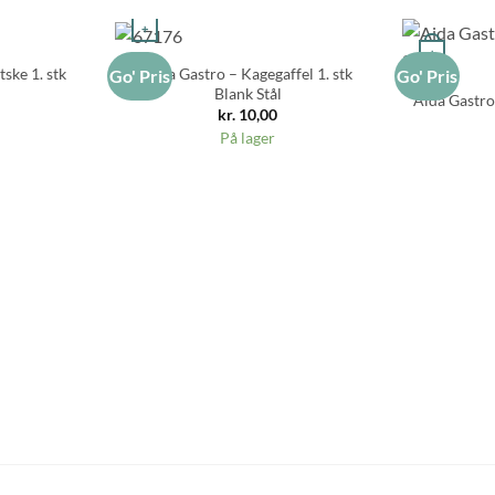
+
+
ske 1. stk
Aida Gastro – Kagegaffel 1. stk
Go' Pris
Go' Pris
Blank Stål
Aida Gastro 
kr.
10,00
På lager