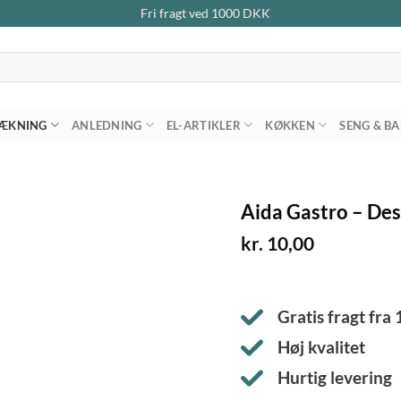
Fri fragt ved
1000
DKK
ÆKNING
ANLEDNING
EL-ARTIKLER
KØKKEN
SENG & B
Aida Gastro – Dess
kr.
10,00
Gratis fragt fra
Høj kvalitet
Hurtig levering