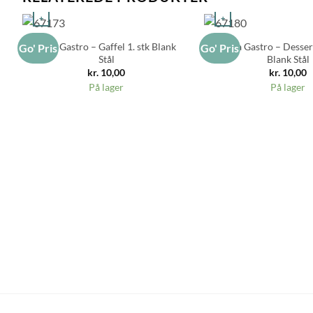
+
+
Aida Gastro – Gaffel 1. stk Blank
Aida Gastro – Dessert
Go' Pris
Go' Pris
Stål
Blank Stål
kr.
10,00
kr.
10,00
På lager
På lager