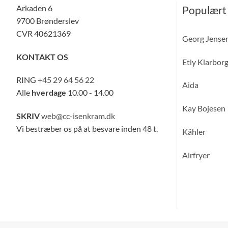
Arkaden 6
Populært
9700 Brønderslev
CVR 40621369
Georg Jense
KONTAKT OS
Etly Klarbor
RING
+45 29 64 56 22
Aida
Alle
hverdage
10.00 - 14.00
Kay Bojesen
SKRIV
web@cc-isenkram.dk
Vi bestræber os på at besvare inden 48 t.
Kähler
Airfryer