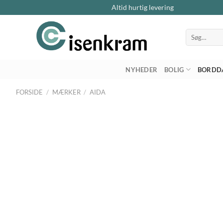
Altid hurtig levering
Søg
efter:
NYHEDER
BOLIG
BORDD
FORSIDE
/
MÆRKER
/
AIDA