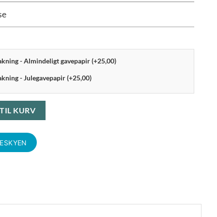
se
pakning - Almindeligt gavepapir (+25,00)
akning - Julegavepapir (+25,00)
. stk Blank Stål antal
 TIL KURV
KESKYEN