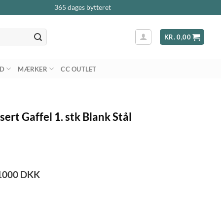
365 dages bytteret
KR.
0,00
AD
MÆRKER
CC OUTLET
ert Gaffel 1. stk Blank Stål
1000
DKK