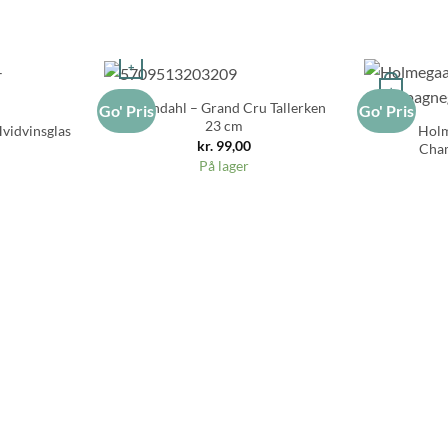
+
+
Rosendahl – Grand Cru Tallerken
Go' Pris
Go' Pris
23 cm
vidvinsglas
Holm
kr.
99,00
Cham
På lager