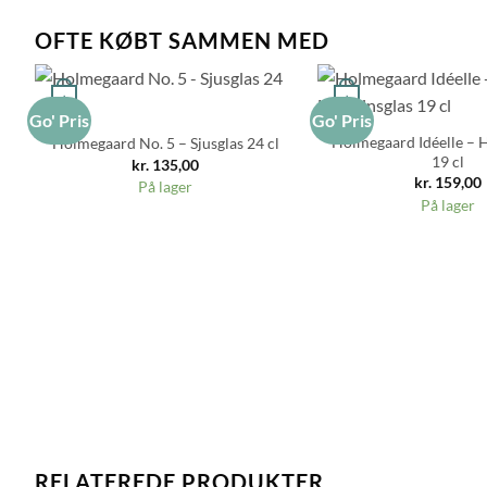
OFTE KØBT SAMMEN MED
+
+
Go' Pris
Go' Pris
Holmegaard Idéelle – H
Holmegaard No. 5 – Sjusglas 24 cl
19 cl
kr.
135,00
kr.
159,00
På lager
På lager
RELATEREDE PRODUKTER