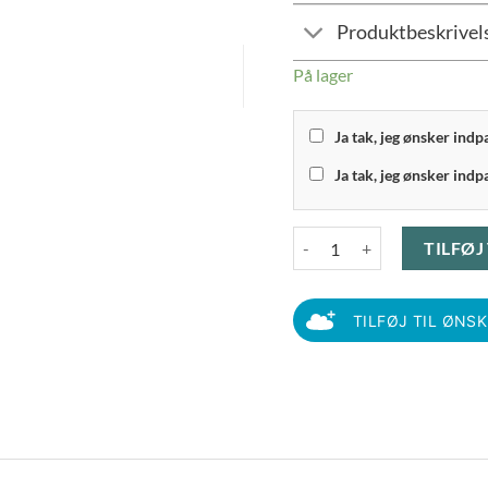
Produktbeskrivel
På lager
Ja tak, jeg ønsker ind
Ja tak, jeg ønsker indp
Aida Gastro - Dessert Gaffel 1
TILFØJ
TILFØJ TIL ØNS