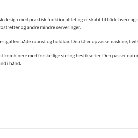
isk design med praktisk funktionalitet og er skabt til både hverda
okostretter og andre mindre serveringer.
dessertgaflen både robust og holdbar. Den tåler opvaskemaskine, hv
at kombinere med forskellige stel og bestikserier. Den passer natur
ånd i hånd.