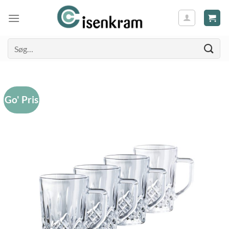
Søg
efter:
Go' Pris