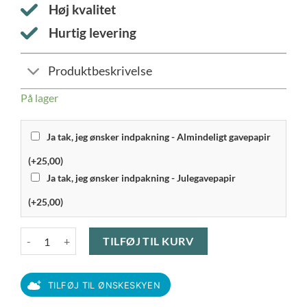
Høj kvalitet
Hurtig levering
Produktbeskrivelse
På lager
Ja tak, jeg ønsker indpakning - Almindeligt gavepapir
(+25,00)
Ja tak, jeg ønsker indpakning - Julegavepapir
(+25,00)
Aida - Harvey Hotdrink Krus m. Hank 27.5 cl 4 stk. antal
TILFØJ TIL KURV
TILFØJ TIL ØNSKESKYEN