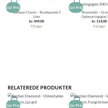
+
+
Go' Pris
Go' Pris
Scanpan Classic – Bradepande 5
Rosendahl – Gra
Liter
Opbevaringsglas 
kr.
449,00
kr.
114,00
På lager
På lager
RELATEREDE PRODUKTER
+
+
Go' Pris
Go' Pris