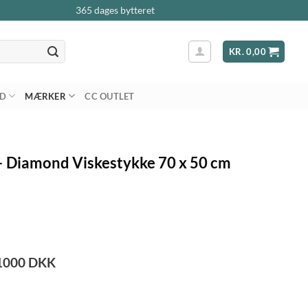
365 dages bytteret
KR.
0,00
AD
MÆRKER
CC OUTLET
 – Diamond Viskestykke 70 x 50 cm
1000
DKK