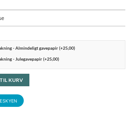
se
pakning - Almindeligt gavepapir (+25,00)
akning - Julegavepapir (+25,00)
 Viskestykke 70 x 50 cm Rumba red antal
 TIL KURV
KESKYEN