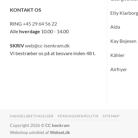
KONTAKT OS
Etly Klarbor
RING
+45 29 64 56 22
Aida
Alle
hverdage
10.00 - 14.00
Kay Bojesen
SKRIV
web@cc-isenkram.dk
Vi bestræber os på at besvare inden 48 t.
Kähler
Airfryer
HANDELSBETINGELSER
PERSONDATAPOLITIK
SITEMAP
Copyright 2026 ©
CC Isenkram
Webshop udviklet af
Webset.dk