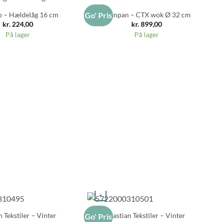
o – Hældelåg 16 cm
Scanpan – CTX wok Ø 32 cm
Go' Pris
Go
kr.
224,00
kr.
899,00
På lager
På lager
+
n Tekstiler – Vinter
Bastian Tekstiler – Vinter
Go' Pris
Go