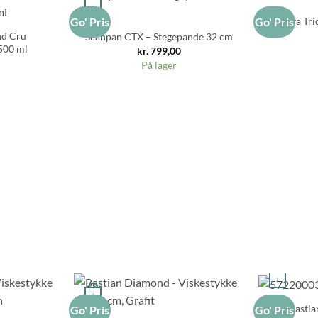
+
Eva Tri
Go' Pris
Go' Pris
nd Cru
Scanpan CTX – Stegepande 32 cm
500 ml
kr.
799,00
På lager
+
+
Bastia
Go' Pris
Go' Pris