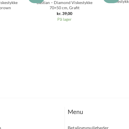
Viskestyk
iskestykke
Bastian – Diamond Viskestykke
 brown
70×50 cm, Grafit
kr.
39,00
På lager
Menu
n
Betalingsmuligheder