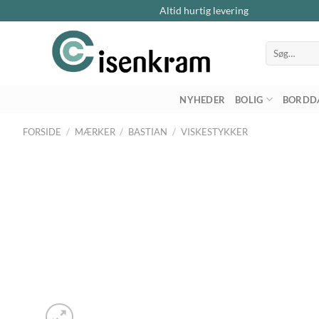
Altid hurtig levering
Søg
efter:
NYHEDER
BOLIG
BORDD
FORSIDE
/
MÆRKER
/
BASTIAN
/
VISKESTYKKER