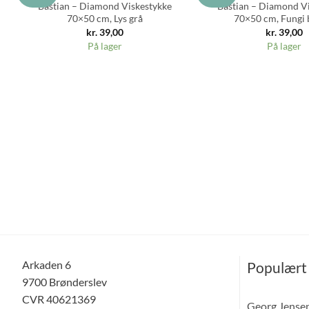
Bastian – Diamond Viskestykke
Bastian – Diamond V
70×50 cm, Lys grå
70×50 cm, Fungi
kr.
39,00
kr.
39,00
På lager
På lager
Arkaden 6
Populært
9700 Brønderslev
CVR 40621369
Georg Jense