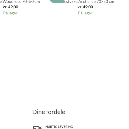
ke Woodrose 70×50 cm
Viskestykke Arctic Ice 70×50 cm
kr.
49,00
kr.
49,00
På lager
På lager
Dine fordele
HURTIG LEVERING