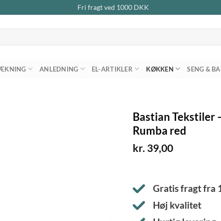
Fri fragt ved
1000
DKK
ÆKNING
ANLEDNING
EL-ARTIKLER
KØKKEN
SENG & B
Bastian Tekstiler
Rumba red
kr.
39,00
Gratis fragt fra
Høj kvalitet