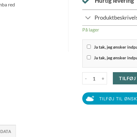
Hurtig levering
Produktbeskrivel
På lager
Ja tak, jeg ønsker ind
Ja tak, jeg ønsker indp
Bastian Tekstiler - Diamond
TILFØJ
TILFØJ TIL ØNS
 DATA