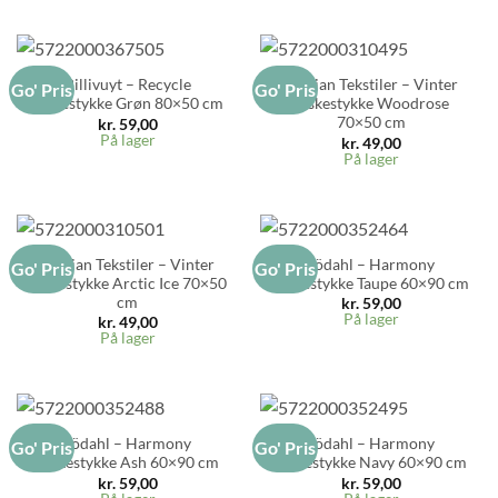
Pillivuyt – Recycle
Bastian Tekstiler – Vinter
Go' Pris
Go' Pris
Viskestykke Grøn 80×50 cm
Viskestykke Woodrose
70×50 cm
kr.
59,00
På lager
kr.
49,00
På lager
Bastian Tekstiler – Vinter
Södahl – Harmony
Go' Pris
Go' Pris
Viskestykke Arctic Ice 70×50
Viskestykke Taupe 60×90 cm
cm
kr.
59,00
På lager
kr.
49,00
På lager
Södahl – Harmony
Södahl – Harmony
Go' Pris
Go' Pris
Viskestykke Ash 60×90 cm
Viskestykke Navy 60×90 cm
kr.
59,00
kr.
59,00