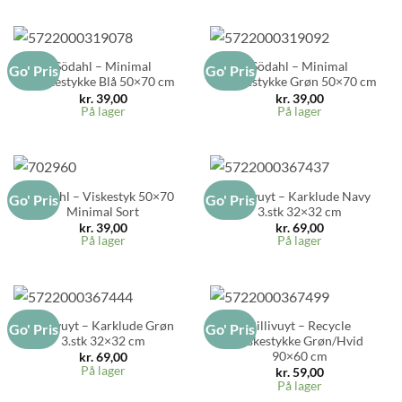
Södahl – Minimal
Södahl – Minimal
Go' Pris
Go' Pris
Viskestykke Blå 50×70 cm
Viskestykke Grøn 50×70 cm
kr.
39,00
kr.
39,00
På lager
På lager
Södahl – Viskestyk 50×70
Pillivuyt – Karklude Navy
Go' Pris
Go' Pris
Minimal Sort
3.stk 32×32 cm
kr.
39,00
kr.
69,00
På lager
På lager
Pillivuyt – Karklude Grøn
Pillivuyt – Recycle
Go' Pris
Go' Pris
3.stk 32×32 cm
Viskestykke Grøn/Hvid
90×60 cm
kr.
69,00
På lager
kr.
59,00
På lager