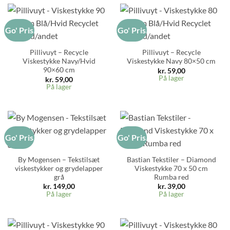
Go' Pris
Go' Pris
Pillivuyt – Recycle
Pillivuyt – Recycle
Viskestykke Navy/Hvid
Viskestykke Navy 80×50 cm
90×60 cm
kr.
59,00
På lager
kr.
59,00
På lager
Go' Pris
Go' Pris
By Mogensen – Tekstilsæt
Bastian Tekstiler – Diamond
viskestykker og grydelapper
Viskestykke 70 x 50 cm
grå
Rumba red
kr.
149,00
kr.
39,00
På lager
På lager