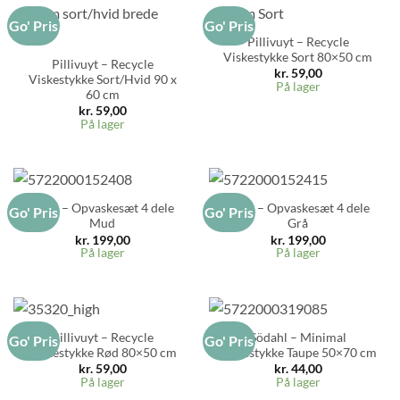
Go' Pris
Go' Pris
Pillivuyt – Recycle
Viskestykke Sort 80×50 cm
Pillivuyt – Recycle
kr.
59,00
Viskestykke Sort/Hvid 90 x
På lager
60 cm
kr.
59,00
På lager
Zone – Opvaskesæt 4 dele
Zone – Opvaskesæt 4 dele
Go' Pris
Go' Pris
Mud
Grå
kr.
199,00
kr.
199,00
På lager
På lager
Pillivuyt – Recycle
Södahl – Minimal
Go' Pris
Go' Pris
Viskestykke Rød 80×50 cm
Viskestykke Taupe 50×70 cm
kr.
59,00
kr.
44,00
På lager
På lager