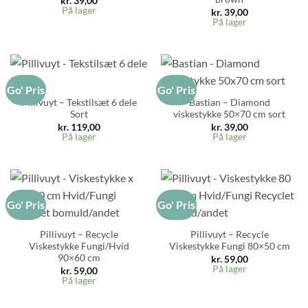
kr.
39,00
På lager
kr.
39,00
På lager
Go' Pris
Go' Pris
Pillivuyt – Tekstilsæt 6 dele
Bastian – Diamond
Sort
viskestykke 50×70 cm sort
kr.
119,00
kr.
39,00
På lager
På lager
Go' Pris
Go' Pris
Pillivuyt – Recycle
Pillivuyt – Recycle
Viskestykke Fungi/Hvid
Viskestykke Fungi 80×50 cm
90×60 cm
kr.
59,00
På lager
kr.
59,00
På lager