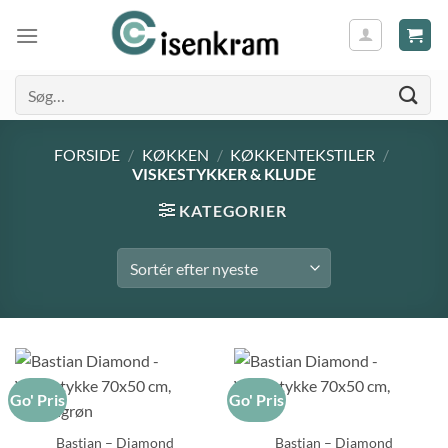
Søg
efter:
FORSIDE
/
KØKKEN
/
KØKKENTEKSTILER
/
VISKESTYKKER & KLUDE
KATEGORIER
Go' Pris
Go' Pris
Bastian – Diamond
Bastian – Diamond