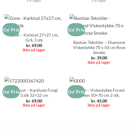
På lager
På lager
Go' Pris
Go' Pris
Zone – Karklud 27×27 cm,
Grå, 3 stk
Bastian Tekstiler – Diamond
kr.
69,00
Viskestykke 70 x 50 cm Rose
Ikke på lager
Smoke
kr.
39,00
Ikke på lager
Pillivuyt – Karklude Fungi
Södahl – Viskestykke Forest
Go' Pris
Go' Pris
3.stk 32×32 cm
Green 50×70 cm 2 stk.
kr.
69,00
kr.
45,00
Ikke på lager
Ikke på lager